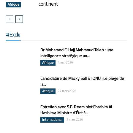
continent
Afrique
#Exclu
Dr Mohamed El Hajj Mahmoud Taleb : une
intelligence stratégique au...
Afrique
4 mai 2026
Candidature de Macky Sall à l’ONU : Le piège de
la...
Afrique
27 mars 2026
Entretien avec S.E. Reem bint Ebrahim Al
Hashimy, Ministre d’État à...
International
2 mars 2026