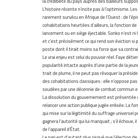
la crédibilité du pays auprès des bailleurs suppo
L’histoire récente n’incite pas à l’optimisme. L
rarement survécu en Afrique de l’Ouest : de l’é
cohabitations heurtées d’ailleurs, la fonction
lancement ou en siège éjectable. Sonko n’est ni l’u
et c’est précisément ce qui rend son éviction si 
poste dont il tirait moins sa force que sa contra
Le vrai enjeu est celui du pouvoir réel. Faye détie
popularité intacte auprès d’une partie de la je
trait de plume, il ne peut pas révoquer la préside
des cohabitations classiques : elle n’oppose 
soudées par une décennie de combat commun e
La dissolution du gouvernement est présentée co
relancer une action publique jugée enlisée. La fo
qui mise sur la légitimité du suffrage universel p
gagnera l’autorité qui lui manquait ; s’il échoue
de l’appareil d’État.
Le pari est d’autant plus risqué que l’élection de