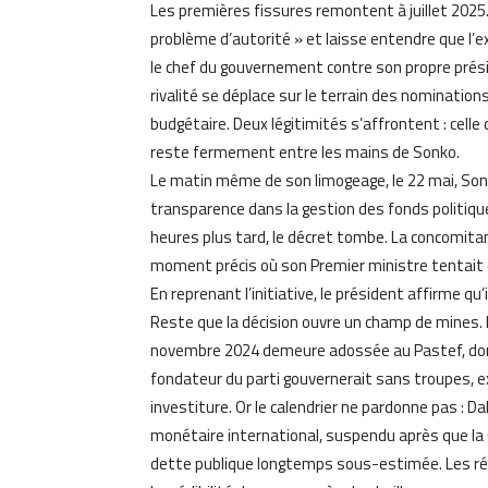
Les premières fissures remontent à juillet 2025
problème d’autorité » et laisse entendre que l’e
le chef du gouvernement contre son propre préside
rivalité se déplace sur le terrain des nomination
budgétaire. Deux légitimités s’affrontent : celle 
reste fermement entre les mains de Sonko.
Le matin même de son limogeage, le 22 mai, Sonk
transparence dans la gestion des fonds politique
heures plus tard, le décret tombe. La concomitanc
moment précis où son Premier ministre tentait d’
En reprenant l’initiative, le président affirme qu
Reste que la décision ouvre un champ de mines. 
novembre 2024 demeure adossée au Pastef, donc
fondateur du parti gouvernerait sans troupes, e
investiture. Or le calendrier ne pardonne pas : 
monétaire international, suspendu après que la 
dette publique longtemps sous-estimée. Les réfo