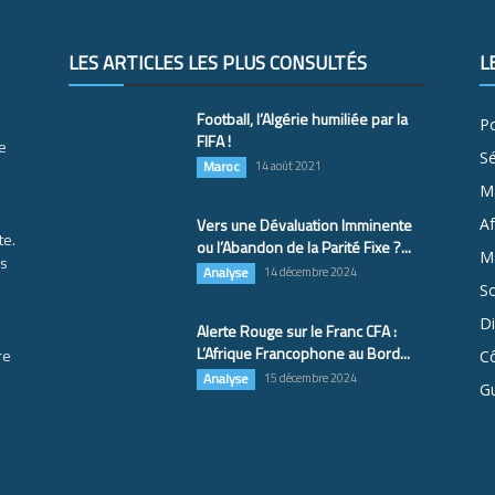
LES ARTICLES LES PLUS CONSULTÉS
L
Football, l’Algérie humiliée par la
Po
FIFA !
e
S
Maroc
14 août 2021
M
Vers une Dévaluation Imminente
Af
te.
ou l’Abandon de la Parité Fixe ?...
Ma
es
Analyse
14 décembre 2024
So
D
Alerte Rouge sur le Franc CFA :
L’Afrique Francophone au Bord...
re
Cô
Analyse
15 décembre 2024
G