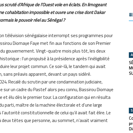
lus scruté d’Afrique de l’Ouest vole en éclats. En limogeant
 cohabitation impossible et ouvre une crise dont Dakar
#
ormais le pouvoir réel au Sénégal ?
usion télévision sénégalaise interrompt ses programmes pour
 Bassirou Diomaye Faye met fin aux fonctions de son Premier
du gouvernement. Vingt-quatre mois plus tôt, les deux
A
orique : l’un propulsé à la présidence après l’inéligibilité
SÉ
onduire leur projet commun. Ce soir-là, le tandem qui avait
M
S
an, sans préavis apparent, devant un pays sidéré.
 2024. Recalé du scrutin par une condamnation judiciaire,
e sur un cadre du Pastef alors peu connu, Bassirou Diomaye
e et élu dès le premier tour. La configuration qui en résulta
du parti, maître de la machine électorale et d’une large
S
’autorité constitutionnelle de celui qu’il avait fait élire. Le
Co
ir à deux têtes que personne, au sommet, n’avait vraiment
pr
Di