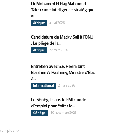
Dr Mohamed El Hajj Mahmoud
Taleb : une intelligence stratégique
au...
Afrique
4 mai 2026
Candidature de Macky Sall à l’ONU
: Le piège de la...
Afrique
27 mars 2026
Entretien avec S.E. Reem bint
Ebrahim Al Hashimy, Ministre d’État
à...
International
2 mars 2026
Le Sénégal sans le FMI : mode
d’emploi pour éviter le...
Sénégal
10 novembre 2025
Voir plus