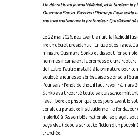
Un décret lu au journal télévisé, et le tandem le p
Ousmane Sonko, Bassirou Diomaye Faye solde une
mesure mal encore la profondeur. Qui détient dés
Le 22 mai 2026, peu avant la nuit, la Radiodiff
lire un décret présidentiel. En quelques lignes,
ministre Ousmane Sonko et dissout l’ensemble 
hommes incarnaient la promesse d’une rupture hist
de l’autre, l’autre installé à la primature pour c
soulevé la jeunesse sénégalaise se brise à l’écr
Pour saisir l’onde de choc, il faut revenir à mars
Sonko avait reporté toute sa puissance militant
Faye, libéré de prison quelques jours avant le vot
tenait du paradoxe institutionnel : le fondateur 
majorité à l’Assemblée nationale, se plaçait sous l
pays vivait depuis sur cette fiction d’un pouvo
tranchée.