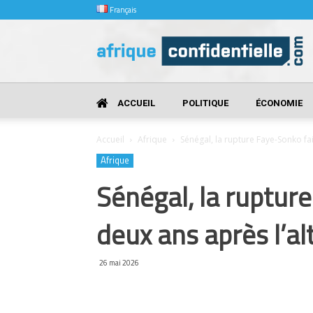
Français
Afrique
Confidentielle
ACCUEIL
POLITIQUE
ÉCONOMIE
Accueil
Afrique
Sénégal, la rupture Faye-Sonko fait
Afrique
Sénégal, la rupture
deux ans après l’a
26 mai 2026