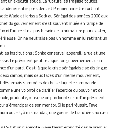
sent un exécutif soudé. La rupture les fragilise toutes.
es tandems entre président et Premier ministre fort ont
pisode Wade et Idrissa Seck au Sénégal des années 2000 aux
 de chef du gouvernement s’est souvent muée en rampe de
n ni l’autre : il n’a pas besoin de la primature pour exister,
périlleuse. On ne neutralise pas un homme en lui retirant un
inte.
nt les institutions ; Sonko conserve l’appareil, la rue et une
unesse. Le président peut révoquer un gouvernement d’un
nce d’un parti. C’est là que la crise sénégalaise se distingue
pas deux camps, mais deux faces d’un même mouvement,
t désormais sommées de choisir laquelle commande.
mme une volonté de clarifier l’exercice du pouvoir et de
rmule, prudente, masque un pari lourd : celui d’un président
our s’émanciper de son mentor. Si le pari réussit, Faye
, il aura ouvert, à mi-mandat, une guerre de tranchées au cœur
 2024 fut un plébiscite : Faye l’avait emporté dès le premier