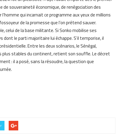
mme de souveraineté économique, de renégociation des
er l’homme qui incarnait ce programme aux yeux de millions
 fossoyeur de la promesse que l’on prétend sauver.
ble, celui de la base militante. Si Sonko mobilise ses
dont le parti majoritaire lui échappe. S’il temporise, il
 présidentielle. Entre les deux scénarios, le Sénégal,
plus stables du continent, retient son souffle. Le décret
nt : il a posé, sans la résoudre, la question que
urnée.
er