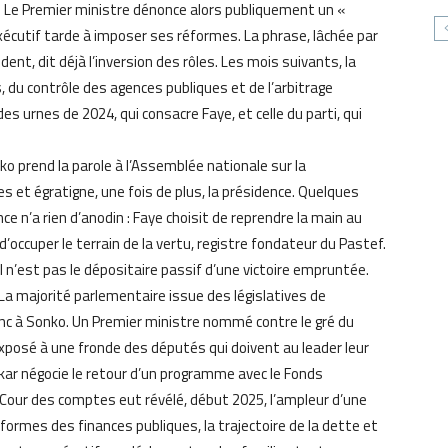
. Le Premier ministre dénonce alors publiquement un «
xécutif tarde à imposer ses réformes. La phrase, lâchée par
nt, dit déjà l’inversion des rôles. Les mois suivants, la
s, du contrôle des agences publiques et de l’arbitrage
des urnes de 2024, qui consacre Faye, et celle du parti, qui
o prend la parole à l’Assemblée nationale sur la
s et égratigne, une fois de plus, la présidence. Quelques
e n’a rien d’anodin : Faye choisit de reprendre la main au
occuper le terrain de la vertu, registre fondateur du Pastef.
’il n’est pas le dépositaire passif d’une victoire empruntée.
La majorité parlementaire issue des législatives de
 à Sonko. Un Premier ministre nommé contre le gré du
xposé à une fronde des députés qui doivent au leader leur
Dakar négocie le retour d’un programme avec le Fonds
Cour des comptes eut révélé, début 2025, l’ampleur d’une
rmes des finances publiques, la trajectoire de la dette et