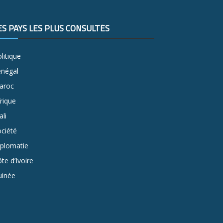
ES PAYS LES PLUS CONSULTÉS
litique
énégal
aroc
rique
li
ciété
iplomatie
te d’Ivoire
uinée