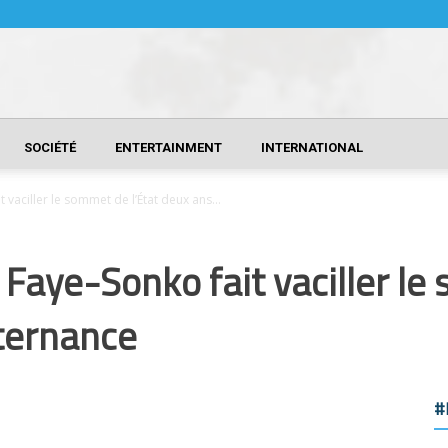
SOCIÉTÉ
ENTERTAINMENT
INTERNATIONAL
 vaciller le sommet de l’État deux ans...
 Faye-Sonko fait vaciller le
lternance
#