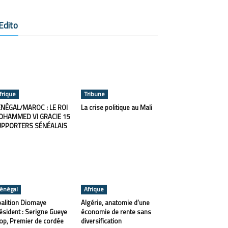
Edito
frique
Tribune
NÉGAL/MAROC : LE ROI
La crise politique au Mali
OHAMMED VI GRACIE 15
UPPORTERS SÉNÉALAIS
énégal
Afrique
alition Diomaye
Algérie, anatomie d’une
ésident : Serigne Gueye
économie de rente sans
op, Premier de cordée
diversification