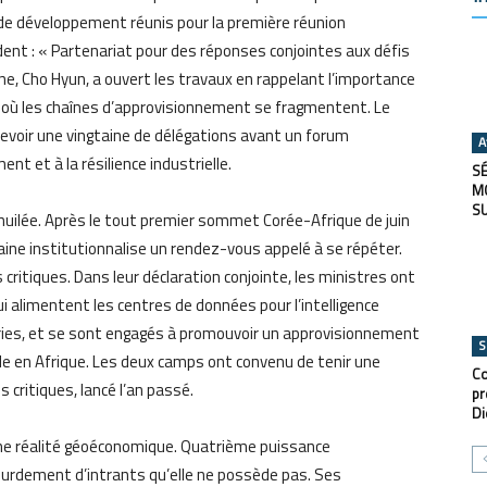
ne de développement réunis pour la première réunion
udent : « Partenariat pour des réponses conjointes aux défis
ne, Cho Hyun, a ouvert les travaux en rappelant l’importance
e où les chaînes d’approvisionnement se fragmentent. Le
cevoir une vingtaine de délégations avant un forum
A
nt et à la résilience industrielle.
SÉ
M
S
uilée. Après le tout premier sommet Corée-Afrique de juin
aine institutionnalise un rendez-vous appelé à se répéter.
critiques. Dans leur déclaration conjointe, les ministres ont
 alimentent les centres de données pour l’intelligence
atteries, et se sont engagés à promouvoir un approvisionnement
S
ale en Afrique. Les deux camps ont convenu de tenir une
Co
 critiques, lancé l’an passé.
pr
Di
 une réalité géoéconomique. Quatrième puissance
ourdement d’intrants qu’elle ne possède pas. Ses