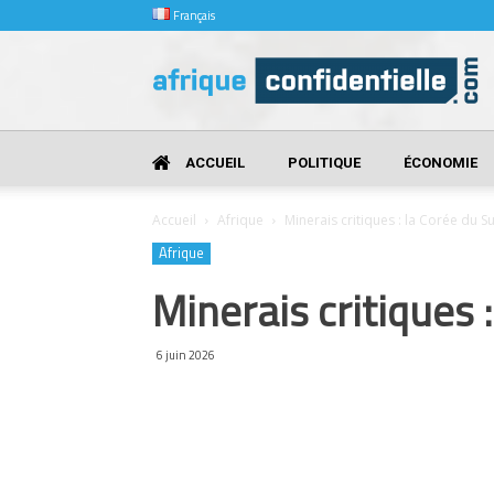
Français
Afrique
Confidentielle
ACCUEIL
POLITIQUE
ÉCONOMIE
Accueil
Afrique
Minerais critiques : la Corée du Su
Afrique
Minerais critiques 
6 juin 2026