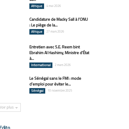
Afrique
4 mai 2026
Candidature de Macky Sall à l’ONU
: Le piège de la...
Afrique
27 mars 2026
Entretien avec S.E. Reem bint
Ebrahim Al Hashimy, Ministre d’État
à...
International
2 mars 2026
Le Sénégal sans le FMI : mode
d’emploi pour éviter le...
Sénégal
10 novembre 2025
Voir plus
Edito