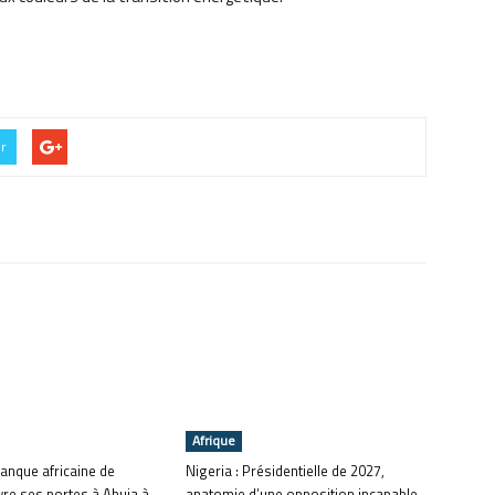
er
Afrique
 Banque africaine de
Nigeria : Présidentielle de 2027,
vre ses portes à Abuja à
anatomie d’une opposition incapable