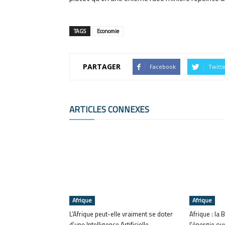
TAGS
Economie
PARTAGER
Facebook
Twitt
ARTICLES CONNEXES
Afrique
Afrique
L’Afrique peut-elle vraiment se doter
Afrique : la
d’une Intelligence Artificielle
l’énergie ou