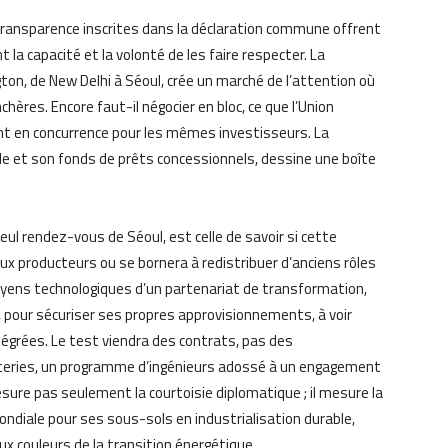
ransparence inscrites dans la déclaration commune offrent
 la capacité et la volonté de les faire respecter. La
on, de New Delhi à Séoul, crée un marché de l’attention où
chères. Encore faut-il négocier en bloc, ce que l’Union
t en concurrence pour les mêmes investisseurs. La
de et son fonds de prêts concessionnels, dessine une boîte
ul rendez-vous de Séoul, est celle de savoir si cette
x producteurs ou se bornera à redistribuer d’anciens rôles
oyens technologiques d’un partenariat de transformation,
t, pour sécuriser ses propres approvisionnements, à voir
tégrées. Le test viendra des contrats, pas des
teries, un programme d’ingénieurs adossé à un engagement
sure pas seulement la courtoisie diplomatique ; il mesure la
mondiale pour ses sous-sols en industrialisation durable,
x couleurs de la transition énergétique.