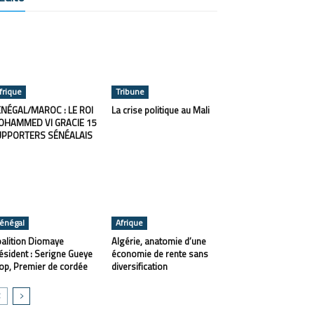
frique
Tribune
NÉGAL/MAROC : LE ROI
La crise politique au Mali
OHAMMED VI GRACIE 15
UPPORTERS SÉNÉALAIS
énégal
Afrique
alition Diomaye
Algérie, anatomie d’une
ésident : Serigne Gueye
économie de rente sans
op, Premier de cordée
diversification