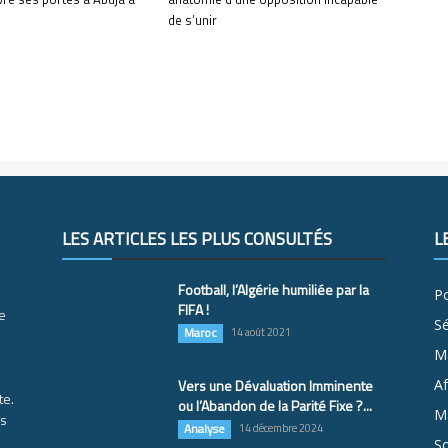
de s’unir
LES ARTICLES LES PLUS CONSULTÉS
L
Football, l’Algérie humiliée par la
Po
FIFA !
e
S
Maroc
14 août 2021
M
Vers une Dévaluation Imminente
Af
te.
ou l’Abandon de la Parité Fixe ?...
Ma
es
Analyse
14 décembre 2024
So