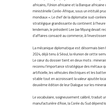
africains, l’Union africaine et la Banque africai
ministérielle Corée-Afrique, sous un intitulé pr
mondiaux ». Le chef de la diplomatie sud-coréen
stratégique grandissante du continent à l’heur
lendemain, le président Lee Jae Myung devait re
d’affaires consacré au commerce, à l’investisseme
La mécanique diplomatique est désormais bien h
2024, déjà tenu à Séoul, la réunion de cette sem
Le cœur du dossier tient en deux mots : minerais 
reconnu l’importance stratégique des métaux qui
artificielle, les véhicules électriques et les b
stable tout en accroissant la valeur ajoutée loc
deuxième édition de leur Dialogue sur les minerais
Le vocabulaire, soigneusement calibré, traduit
manufacturière d’Asie, la Corée du Sud dépend l