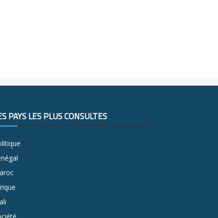
ES PAYS LES PLUS CONSULTÉS
litique
énégal
aroc
rique
li
ciété