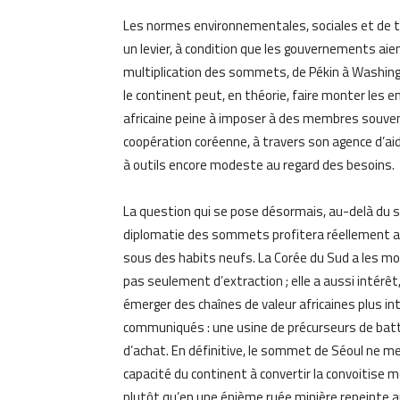
Les normes environnementales, sociales et de t
un levier, à condition que les gouvernements aient
multiplication des sommets, de Pékin à Washingt
le continent peut, en théorie, faire monter les en
africaine peine à imposer à des membres souven
coopération coréenne, à travers son agence d’ai
à outils encore modeste au regard des besoins.
La question qui se pose désormais, au-delà du se
diplomatie des sommets profitera réellement au
sous des habits neufs. La Corée du Sud a les m
pas seulement d’extraction ; elle a aussi intérê
émerger des chaînes de valeur africaines plus in
communiqués : une usine de précurseurs de bat
d’achat. En définitive, le sommet de Séoul ne me
capacité du continent à convertir la convoitise 
plutôt qu’en une énième ruée minière repeinte au