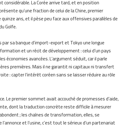
t considérable. La Corée arrive tard, et en position
ésente qu’une fraction de celui de la Chine, premier
 quinze ans, et il pèse peu face aux offensives parallèles de
du Golfe.
es par sa banque d’import-export et Tokyo une longue
la formation et un récit de développement : celui d’un pays
es économies avancées. L’argument séduit, car il parle
ères premières. Mais il ne garantit ni capitaux ni transfert
roite : capter l’intérêt coréen sans se laisser réduire au rôle
dence. Le premier sommet avait accouché de promesses d’aide,
te, dont la traduction concrète reste difficile à mesurer
 abondent ; les chaînes de transformation, elles, se
l’annonce et l’usine, c’est tout le sérieux d’un partenariat