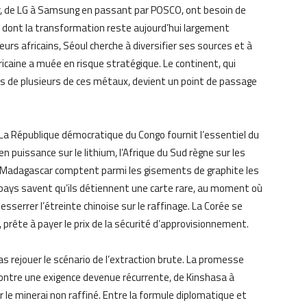
r, de LG à Samsung en passant par POSCO, ont besoin de
s, dont la transformation reste aujourd’hui largement
eurs africains, Séoul cherche à diversifier ses sources et à
éricaine a muée en risque stratégique. Le continent, qui
s de plusieurs de ces métaux, devient un point de passage
La République démocratique du Congo fournit l’essentiel du
 puissance sur le lithium, l’Afrique du Sud règne sur les
 Madagascar comptent parmi les gisements de graphite les
 pays savent qu’ils détiennent une carte rare, au moment où
serrer l’étreinte chinoise sur le raffinage. La Corée se
 prête à payer le prix de la sécurité d’approvisionnement.
pas rejouer le scénario de l’extraction brute. La promesse
ncontre une exigence devenue récurrente, de Kinshasa à
 le minerai non raffiné. Entre la formule diplomatique et