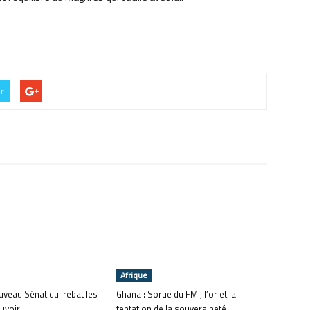
er
Afrique
ouveau Sénat qui rebat les
Ghana : Sortie du FMI, l’or et la
uvoir
tentation de la souveraineté