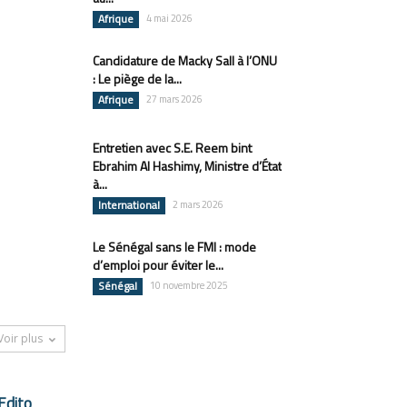
Afrique
4 mai 2026
Candidature de Macky Sall à l’ONU
: Le piège de la...
Afrique
27 mars 2026
Entretien avec S.E. Reem bint
Ebrahim Al Hashimy, Ministre d’État
à...
International
2 mars 2026
Le Sénégal sans le FMI : mode
d’emploi pour éviter le...
Sénégal
10 novembre 2025
Voir plus
Edito