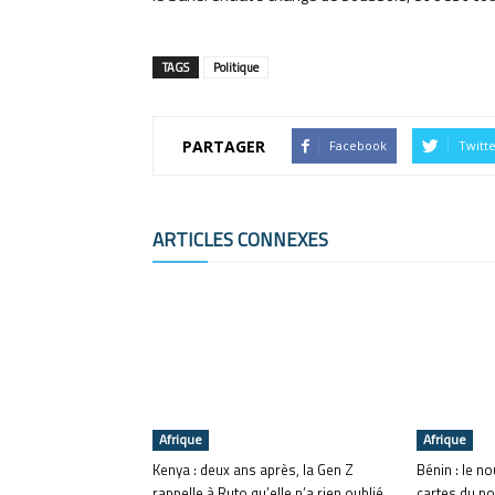
TAGS
Politique
PARTAGER
Facebook
Twitt
ARTICLES CONNEXES
Afrique
Afrique
Kenya : deux ans après, la Gen Z
Bénin : le n
rappelle à Ruto qu’elle n’a rien oublié
cartes du po