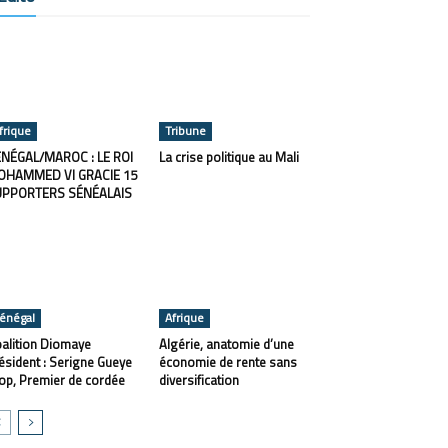
frique
Tribune
NÉGAL/MAROC : LE ROI
La crise politique au Mali
OHAMMED VI GRACIE 15
UPPORTERS SÉNÉALAIS
énégal
Afrique
alition Diomaye
Algérie, anatomie d’une
ésident : Serigne Gueye
économie de rente sans
op, Premier de cordée
diversification