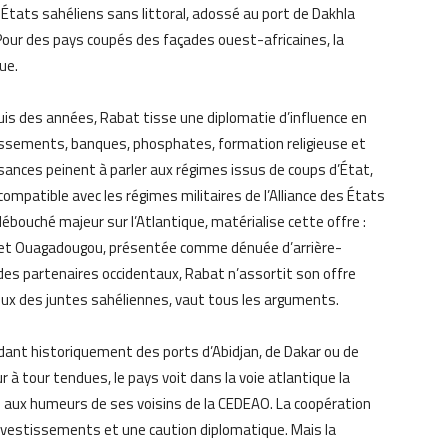
x États sahéliens sans littoral, adossé au port de Dakhla
 Pour des pays coupés des façades ouest-africaines, la
ue.
is des années, Rabat tisse une diplomatie d’influence en
tissements, banques, phosphates, formation religieuse et
sances peinent à parler aux régimes issus de coups d’État,
mpatible avec les régimes militaires de l’Alliance des États
débouché majeur sur l’Atlantique, matérialise cette offre :
 et Ouagadougou, présentée comme dénuée d’arrière-
des partenaires occidentaux, Rabat n’assortit son offre
yeux des juntes sahéliennes, vaut tous les arguments.
endant historiquement des ports d’Abidjan, de Dakar ou de
 à tour tendues, le pays voit dans la voie atlantique la
aux humeurs de ses voisins de la CEDEAO. La coopération
vestissements et une caution diplomatique. Mais la