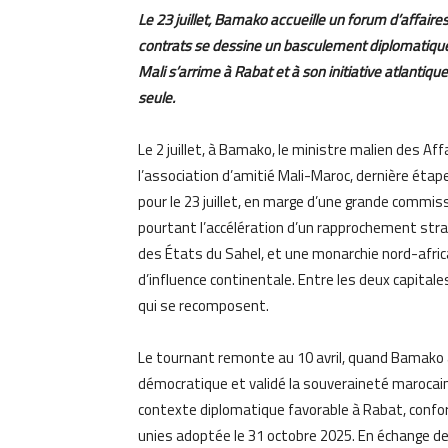
Le 23 juillet, Bamako accueille un forum d’affair
contrats se dessine un basculement diplomatique
Mali s’arrime à Rabat et à son initiative atlantiqu
seule.
Le 2 juillet, à Bamako, le ministre malien des Af
l’association d’amitié Mali-Maroc, dernière étap
pour le 23 juillet, en marge d’une grande commiss
pourtant l’accélération d’un rapprochement stra
des États du Sahel, et une monarchie nord-africa
d’influence continentale. Entre les deux capitale
qui se recomposent.
Le tournant remonte au 10 avril, quand Bamako a
démocratique et validé la souveraineté marocaine
contexte diplomatique favorable à Rabat, confor
unies adoptée le 31 octobre 2025. En échange de 