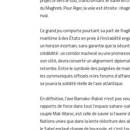
projette vers le sud, transformant le Sahel en 
du Maghreb. Pour Alger, la voie est étroite : réa
rival.
Ce grand jeu comporte pourtant sa part de frag
maritime à des États en proie à l’instabilité e
un horizon incertain, sans garantie que la sécurit
crédibilité : un corridor inachevé ou une promess
son côté, devra convertir un alignement diplom
retombe. Entre le symbole des poignées de main 
les communiqués officiels ni les forums d’affaire
se jouera la solidité réelle de l’axe atlantique.
En définitive, l’axe Bamako-Rabat n’est pas seul
rapports de force dans tout l’espace saharo-sah
couple Mali-Maroc, est celle de savoir si l’aveni
Nations unies que dans la lente réécriture des al
le Sahel enclavé change de boussole, et c’est tout 