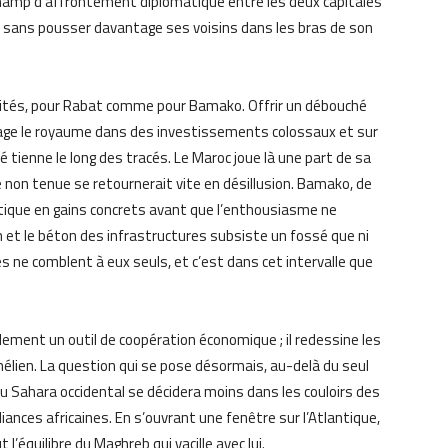
champ d’affrontement diplomatique entre les deux capitales
gir sans pousser davantage ses voisins dans les bras de son
ilités, pour Rabat comme pour Bamako. Offrir un débouché
ngage le royaume dans des investissements colossaux et sur
é tienne le long des tracés. Le Maroc joue là une part de sa
e non tenue se retournerait vite en désillusion. Bamako, de
atique en gains concrets avant que l’enthousiasme ne
et le béton des infrastructures subsiste un fossé que ni
s ne comblent à eux seuls, et c’est dans cet intervalle que
ement un outil de coopération économique ; il redessine les
élien. La question qui se pose désormais, au-delà du seul
r du Sahara occidental se décidera moins dans les couloirs des
liances africaines. En s’ouvrant une fenêtre sur l’Atlantique,
l’équilibre du Maghreb qui vacille avec lui.