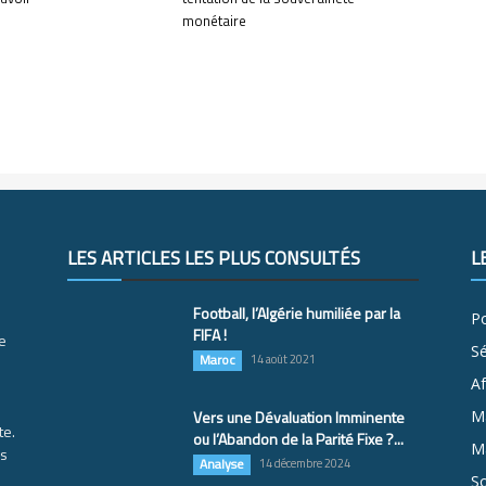
monétaire
LES ARTICLES LES PLUS CONSULTÉS
L
Football, l’Algérie humiliée par la
Po
FIFA !
e
S
Maroc
14 août 2021
Af
Vers une Dévaluation Imminente
M
te.
ou l’Abandon de la Parité Fixe ?...
Ma
es
Analyse
14 décembre 2024
So