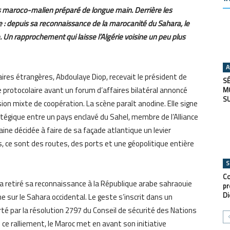
es maroco-malien préparé de longue main. Derrière les
 : depuis sa reconnaissance de la marocanité du Sahara, le
e. Un rapprochement qui laisse l’Algérie voisine un peu plus
A
faires étrangères, Abdoulaye Diop, recevait le président de
SÉ
e protocolaire avant un forum d’affaires bilatéral annoncé
M
S
ion mixte de coopération. La scène paraît anodine. Elle signe
tégique entre un pays enclavé du Sahel, membre de l’Alliance
ine décidée à faire de sa façade atlantique un levier
s, ce sont des routes, des ports et une géopolitique entière
S
Co
 retiré sa reconnaissance à la République arabe sahraouie
pr
Di
 sur le Sahara occidental. Le geste s’inscrit dans un
té par la résolution 2797 du Conseil de sécurité des Nations
ce ralliement, le Maroc met en avant son initiative