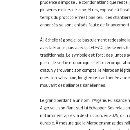
prudence s’impose : le corridor atlantique reste
plusieurs milliers de kilomètres, exposée à l’ins
temps du protocole n’est pas celui des chantiers
annoncés se sont enlisés faute de financement 
À l’échelle régionale, ce basculement redessine l
avec la France puis avec la CEDEAO, glisse vers 
traditionnels. Le symbole est fort : des juntes
porte de sortie économique. Cette recomposition
chacun y trouvant son compte, le Maroc en légiti
question sahraouie, longtemps cantonnée aux en
mouvant des alliances sahéliennes.
Le grand perdant a un nom : l’Algérie. Puissance 
Alger voit son flanc sud lui échapper. Ses relati
notamment après la destruction, en 2025, d’un dr
durable. À mesure que le Maroc engrange des rall