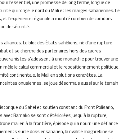
, pour l’essentiel, une promesse de long terme, longue de
écurité qui ronge le nord du Mali et les marges sahariennes. Le
, et l’expérience régionale a montré combien de corridors
ou de sécurité.
es alliances. Le bloc des États sahéliens, né d’une rupture
Rabat et se cherche des partenaires hors des cadres
 souverainistes s’adossent à une monarchie pour trouver une
 mêle le calcul commercial et le repositionnement politique,
mité continentale, le Mali en solutions concrètes. La
ceintes onusiennes, se joue désormais aussi sur le terrain
historique du Sahel et soutien constant du Front Polisario,
ons avec Bamako se sont détériorées jusqu’à la rupture,
one malien à la frontière, épisode qui a nourri une défiance
iements sur le dossier saharien, la rivalité maghrébine se