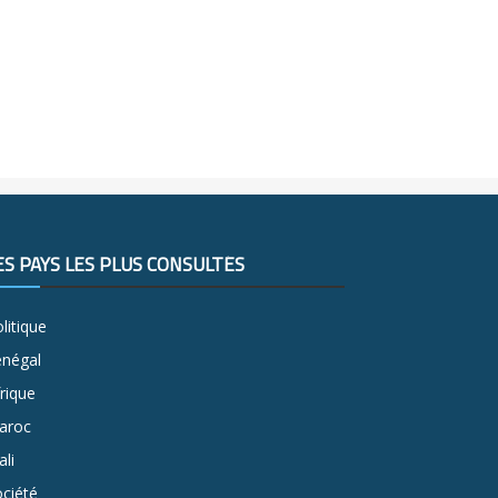
ES PAYS LES PLUS CONSULTÉS
litique
énégal
rique
aroc
li
ciété