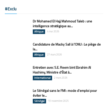
#Exclu
Dr Mohamed El Hajj Mahmoud Taleb : une
intelligence stratégique au...
Afrique
4 mai 2026
Candidature de Macky Sall à l’ONU : Le piège de
la...
Afrique
27 mars 2026
Entretien avec S.E. Reem bint Ebrahim Al
Hashimy, Ministre d’État à...
International
2 mars 2026
Le Sénégal sans le FMI : mode d’emploi pour
éviter le...
Sénégal
10 novembre 2025