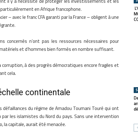
S
ent il y a nécessité de protéger les investissements et les
L’
 particulièrement en Afrique francophone.
M
cier – avec le franc CFA garanti par la France – obligent à une
C
tégrante.
ins concernés n’ont pas les ressources nécessaires pour
matériels et d’hommes bien formés en nombre suffisant.
 la corruption, à des progrès démocratiques encore fragiles et
ant cela.
S
’échelle continentale
De
ar
les défaillances du régime de Amadou Toumani Touré qui ont
dé
on par les islamistes du Nord du pays. Sans une intervention
o, la capitale, aurait été menacée.