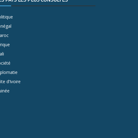
litique
énégal
aroc
rique
li
ciété
iplomatie
te d’Ivoire
uinée