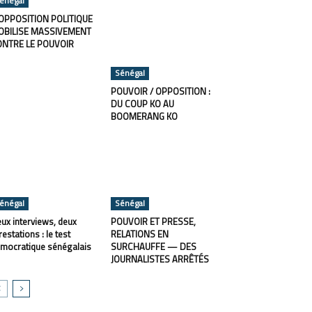
énégal
OPPOSITION POLITIQUE
OBILISE MASSIVEMENT
ONTRE LE POUVOIR
Sénégal
POUVOIR / OPPOSITION :
DU COUP KO AU
BOOMERANG KO
énégal
Sénégal
ux interviews, deux
POUVOIR ET PRESSE,
restations : le test
RELATIONS EN
mocratique sénégalais
SURCHAUFFE — DES
JOURNALISTES ARRÊTÉS