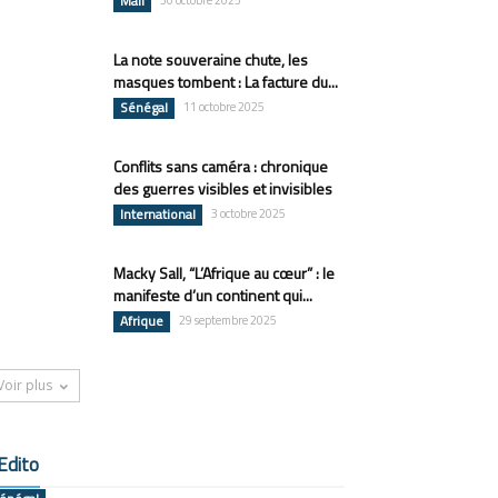
Mali
30 octobre 2025
La note souveraine chute, les
masques tombent : La facture du...
Sénégal
11 octobre 2025
Conflits sans caméra : chronique
des guerres visibles et invisibles
International
3 octobre 2025
Macky Sall, “L’Afrique au cœur” : le
manifeste d’un continent qui...
Afrique
29 septembre 2025
Voir plus
Edito