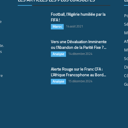
Football, l’Algérie humiliée par la
Po
FIFA !
e
S
Maroc
14 août 2021
M
Vers une Dévaluation Imminente
Af
te.
ou l’Abandon de la Parité Fixe ?...
Ma
es
Analyse
14 décembre 2024
So
D
Alerte Rouge sur le Franc CFA :
L’Afrique Francophone au Bord...
re
Cô
Analyse
15 décembre 2024
G