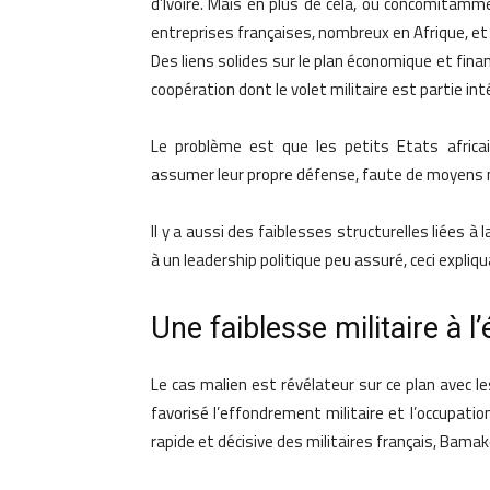
d’Ivoire. Mais en plus de cela, ou concomitamm
entreprises françaises, nombreux en Afrique, et
Des liens solides sur le plan économique et finan
coopération dont le volet militaire est partie in
Le problème est que les petits Etats africa
assumer leur propre défense, faute de moyens 
Il y a aussi des faiblesses structurelles liées à
à un leadership politique peu assuré, ceci expliqu
Une faiblesse militaire à l
Le cas malien est révélateur sur ce plan avec 
favorisé l’effondrement militaire et l’occupati
rapide et décisive des militaires français, Bamak