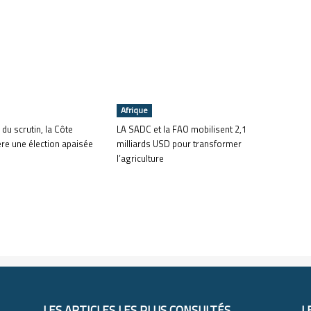
Afrique
 du scrutin, la Côte
LA SADC et la FAO mobilisent 2,1
ère une élection apaisée
milliards USD pour transformer
l’agriculture
LES ARTICLES LES PLUS CONSULTÉS
L