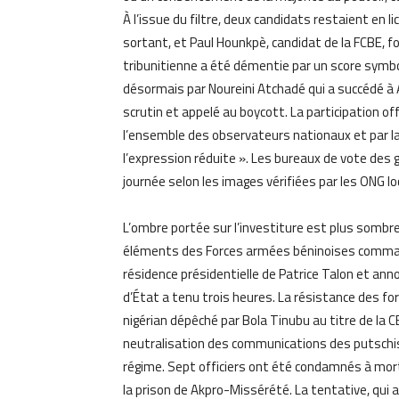
À l’issue du filtre, deux candidats restaient en 
sortant, et Paul Hounkpè, candidat de la FCBE, f
tribunitienne a été démentie par un score symboli
désormais par Noureini Atchadé qui a succédé à 
scrutin et appelé au boycott. La participation of
l’ensemble des observateurs nationaux et par la
l’expression réduite ». Les bureaux de vote des g
journée selon les images vérifiées par les ONG lo
L’ombre portée sur l’investiture est plus sombr
éléments des Forces armées béninoises commandé
résidence présidentielle de Patrice Talon et anno
d’État a tenu trois heures. La résistance des fo
nigérian dépêché par Bola Tinubu au titre de la C
neutralisation des communications des putschis
régime. Sept officiers ont été condamnés à mort
la prison de Akpro-Missérété. La tentative, qui a 