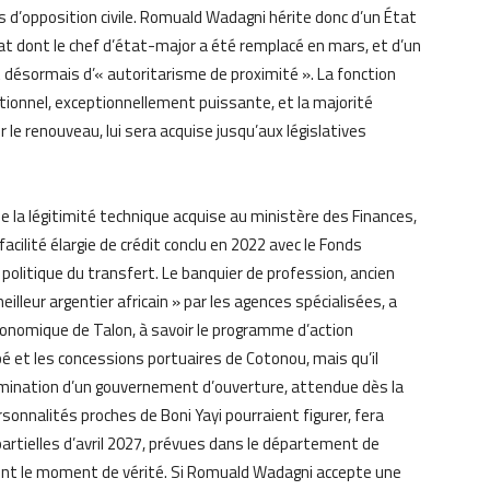
s d’opposition civile. Romuald Wadagni hérite donc d’un État
at dont le chef d’état-major a été remplacé en mars, et d’un
t désormais d’« autoritarisme de proximité ». La fonction
tionnel, exceptionnellement puissante, et la majorité
 le renouveau, lui sera acquise jusqu’aux législatives
de la légitimité technique acquise au ministère des Finances,
cilité élargie de crédit conclu en 2022 avec le Fonds
é politique du transfert. Le banquier de profession, ancien
illeur argentier africain » par les agences spécialisées, a
économique de Talon, à savoir le programme d’action
bé et les concessions portuaires de Cotonou, mais qu’il
nomination d’un gouvernement d’ouverture, attendue dès la
sonnalités proches de Boni Yayi pourraient figurer, fera
s partielles d’avril 2027, prévues dans le département de
eront le moment de vérité. Si Romuald Wadagni accepte une