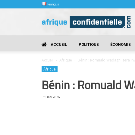
Français
Afrique
Confidentielle
ACCUEIL
POLITIQUE
ÉCONOMIE
Accueil
Afrique
Bénin : Romuald Wadagni sera inv
Afrique
Bénin : Romuald Wa
19 mai 2026