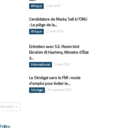
Afrique
4 mai 2026
Candidature de Macky Sall à l’ONU
: Le piège de la...
Afrique
27 mars 2026
Entretien avec S.E. Reem bint
Ebrahim Al Hashimy, Ministre d’État
à...
International
2 mars 2026
Le Sénégal sans le FMI : mode
d’emploi pour éviter le...
Sénégal
10 novembre 2025
Voir plus
Edito