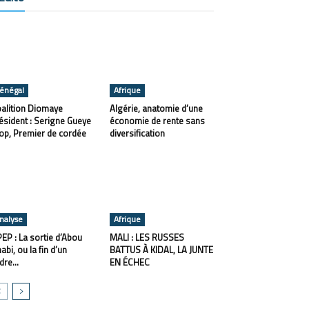
énégal
Afrique
alition Diomaye
Algérie, anatomie d’une
ésident : Serigne Gueye
économie de rente sans
op, Premier de cordée
diversification
nalyse
Afrique
EP : La sortie d’Abou
MALI : LES RUSSES
abi, ou la fin d’un
BATTUS À KIDAL, LA JUNTE
dre...
EN ÉCHEC