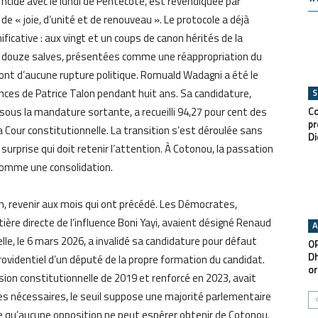
ïncide avec le lundi de Pentecôte, est revendiquée par
e « joie, d’unité et de renouveau ». Le protocole a déjà
icative : aux vingt et un coups de canon hérités de la
re douze salves, présentées comme une réappropriation du
ront d’aucune rupture politique. Romuald Wadagni a été le
nces de Patrice Talon pendant huit ans. Sa candidature,
S
s sous la mandature sortante, a recueilli 94,27 pour cent des
Co
pr
ar la Cour constitutionnelle. La transition s’est déroulée sans
Di
urprise qui doit retenir l’attention. À Cotonou, la passation
omme une consolidation.
nin, revenir aux mois qui ont précédé. Les Démocrates,
ière directe de l’influence Boni Yayi, avaient désigné Renaud
A
le, le 6 mars 2026, a invalidé sa candidature pour défaut
OP
Dh
rovidentiel d’un député de la propre formation du candidat.
or
sion constitutionnelle de 2019 et renforcé en 2023, avait
ges nécessaires, le seuil suppose une majorité parlementaire
e qu’aucune opposition ne peut espérer obtenir de Cotonou.