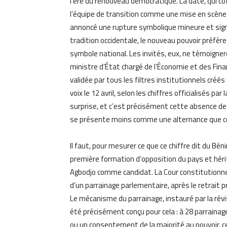
l’ère du renouveau démocratique. La date, qui co
l’équipe de transition comme une mise en scène d
annoncé une rupture symbolique mineure et signif
tradition occidentale, le nouveau pouvoir préfè
symbole national. Les invités, eux, ne témoigne
ministre d’État chargé de l’Économie et des Fina
validée par tous les filtres institutionnels créé
voix le 12 avril, selon les chiffres officialisés p
surprise, et c’est précisément cette absence de s
se présente moins comme une alternance que c
Il faut, pour mesurer ce que ce chiffre dit du Bé
première formation d’opposition du pays et hérit
Agbodjo comme candidat. La Cour constitutionnel
d’un parrainage parlementaire, après le retrait p
Le mécanisme du parrainage, instauré par la révi
été précisément conçu pour cela : à 28 parraina
ou un consentement de la majorité au pouvoir, c