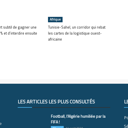
Afrique
art subtil de gagner une
Tunisie-Sahel, un corridor qui rebat
% et d’interdire ensuite
les cartes de la logistique ouest-
africaine
LES ARTICLES LES PLUS CONSULTÉS
L
Football, l’Algérie humiliée par la
Po
FIFA !
e
S