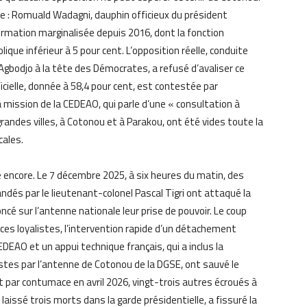
lice : Romuald Wadagni, dauphin officieux du président
ormation marginalisée depuis 2016, dont la fonction
que inférieur à 5 pour cent. L’opposition réelle, conduite
Agbodjo à la tête des Démocrates, a refusé d’avaliser ce
ficielle, donnée à 58,4 pour cent, est contestée par
 mission de la CEDEAO, qui parle d’une « consultation à
randes villes, à Cotonou et à Parakou, ont été vides toute la
cales.
e encore. Le 7 décembre 2025, à six heures du matin, des
s par le lieutenant-colonel Pascal Tigri ont attaqué la
ncé sur l’antenne nationale leur prise de pouvoir. Le coup
rces loyalistes, l’intervention rapide d’un détachement
EDEAO et un appui technique français, qui a inclus la
tes par l’antenne de Cotonou de la DGSE, ont sauvé le
 par contumace en avril 2026, vingt-trois autres écroués à
laissé trois morts dans la garde présidentielle, a fissuré la