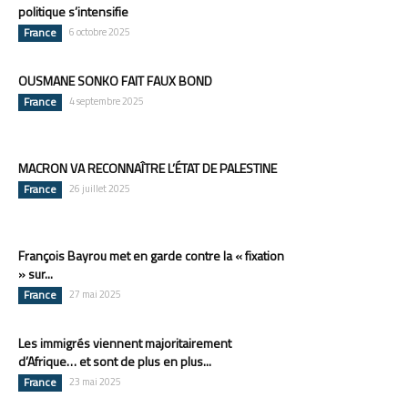
politique s’intensifie
France
6 octobre 2025
OUSMANE SONKO FAIT FAUX BOND
France
4 septembre 2025
MACRON VA RECONNAÎTRE L’ÉTAT DE PALESTINE
France
26 juillet 2025
François Bayrou met en garde contre la « fixation
» sur...
France
27 mai 2025
Les immigrés viennent majoritairement
d’Afrique… et sont de plus en plus...
France
23 mai 2025