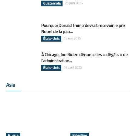
Guatemala
29 juin 2025
Pourquoi Donald Trump devrait recevoir le prix
Nobel de la paix...
États-Unis
15 mai 2025
À Chicago, Joe Biden dénonce les « dégâts » de
l’administration...
États-Unis
16 avril 2025
Asie
Russie
Palestine