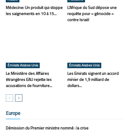
Médecine: Un produit qui stoppe
L’Afrique du Sud dépose une
les saignements en 10 à 15...
requête pour « génocide »
contre Israël
Émirats Arabes Unis
Émirats Arabes Unis
Le Ministère des Affaires
Les Emirats signent un accord
étrangères EAU rejette les
minier de 1,9 milliard de
accusations de fourniture...
dollars...
Europe
Démission du Premier ministre nommé : la crise