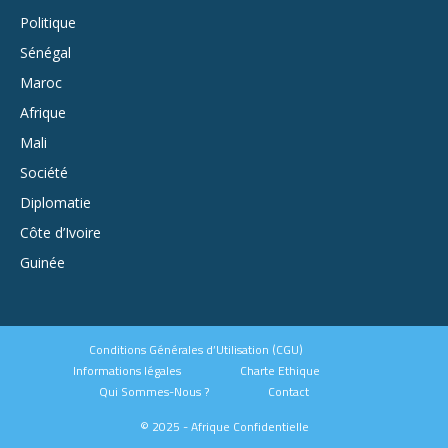
Politique
Sénégal
Maroc
Afrique
Mali
Société
Diplomatie
Côte d’Ivoire
Guinée
Conditions Générales d’Utilisation (CGU)
Informations légales
Charte Ethique
Qui Sommes-Nous ?
Contact
© 2025 - Afrique Confidentielle