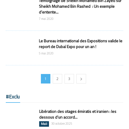
Témoignage de Sheikh Mohamed Bin Zayed sur
Sheikh Mohamed Bin Rashed : Un exemple
d’entente...
7 mai 2020
Le Bureau international des Expositions valide le
report de Dubaï Expo pour un an !
5 mai 2020
1
2
3
#Exclu
Libération des otages émiratis et iranien : les
dessous d’un accord...
Mali
30 octobre 2025