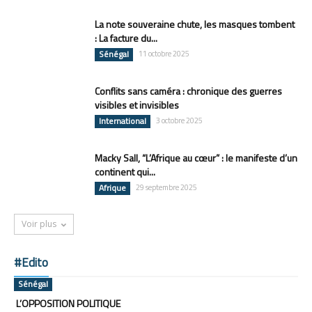
La note souveraine chute, les masques tombent
: La facture du...
Sénégal
11 octobre 2025
Conflits sans caméra : chronique des guerres
visibles et invisibles
International
3 octobre 2025
Macky Sall, “L’Afrique au cœur” : le manifeste d’un
continent qui...
Afrique
29 septembre 2025
Voir plus
#Edito
Sénégal
L’OPPOSITION POLITIQUE