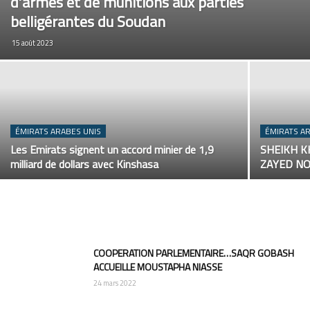
d’armes et de munitions aux parties
belligérantes du Soudan
15 août 2023
ÉMIRATS ARABES UNIS
ÉMIRATS A
Les Emirats signent un accord minier de 1,9
SHEIKH 
milliard de dollars avec Kinshasa
ZAYED NO
COOPERATION PARLEMENTAIRE…SAQR GOBASH
ACCUEILLE MOUSTAPHA NIASSE
24 mars 2022