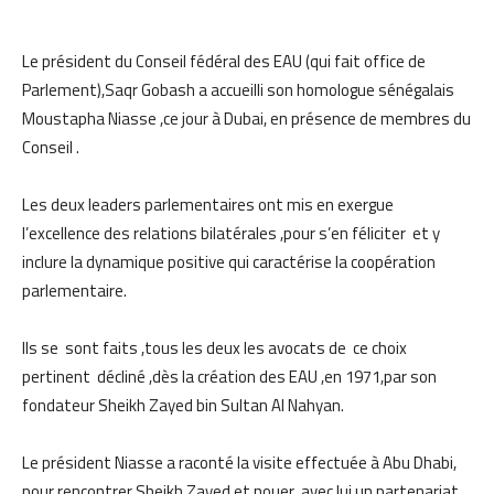
Le président du Conseil fédéral des EAU (qui fait office de
Parlement),Saqr Gobash a accueilli son homologue sénégalais
Moustapha Niasse ,ce jour à Dubai, en présence de membres du
Conseil .
Les deux leaders parlementaires ont mis en exergue
l’excellence des relations bilatérales ,pour s’en féliciter et y
inclure la dynamique positive qui caractérise la coopération
parlementaire.
Ils se sont faits ,tous les deux les avocats de ce choix
pertinent décliné ,dès la création des EAU ,en 1971,par son
fondateur Sheikh Zayed bin Sultan Al Nahyan.
Le président Niasse a raconté la visite effectuée à Abu Dhabi,
pour rencontrer Sheikh Zayed et nouer ,avec lui un partenariat