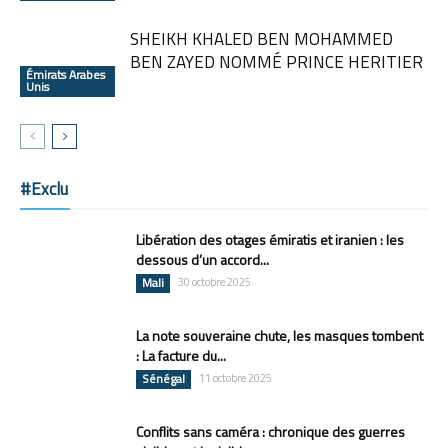
SHEIKH KHALED BEN MOHAMMED
BEN ZAYED NOMMÉ PRINCE HERITIER
Émirats Arabes
Unis
#Exclu
Libération des otages émiratis et iranien : les
dessous d’un accord...
Mali
30 octobre 2025
La note souveraine chute, les masques tombent
: La facture du...
Sénégal
11 octobre 2025
Conflits sans caméra : chronique des guerres