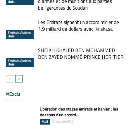
d’armes et de munitions aux parties
Unis
belligérantes du Soudan
Les Emirats signent un accord minier de
1,9 milliard de dollars avec Kinshasa
Émirats Arabes
Unis
SHEIKH KHALED BEN MOHAMMED
BEN ZAYED NOMMÉ PRINCE HERITIER
Émirats Arabes
Unis
#Exclu
Libération des otages émiratis et iranien : les
dessous d’un accord...
Mali
30 octobre 2025