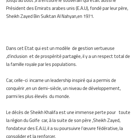
Jusqu’au bout ,il a entouré le souverain qui était aussi le
Président des Emirats arabes unis (E.A.U), fondé par leur père,
Sheikh Zayed Bin Sulktan Al Nahyan,en 1971.
Dans cet Etat qui est un modèle de gestion vertueuse
,d’inclusion et de prospérité partagée, il y a un respect total de
la famille royale par les populations.
Car, celle-ci incarne un leadership inspiré qui a permis de
conquérir ,en un demi-siècle, un niveau de développement,
parmi les plus élevés du monde.
Le décès de Sheikh Khalifa est une immense perte pour toute
la région du Golfe car, à la suite de son père ,Sheikh Zayed,
fondateur des E.A.U, il a su poursuivre l’œuvre fédérative, la
consolider et la renforcer.