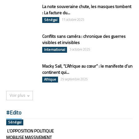
La note souveraine chute, les masques tombent
: La facture du...
Sénégal
11 octobre 2025
Conflits sans caméra : chronique des guerres
visibles et invisibles
International
3 octobre 2025
Macky Sall, “L’Afrique au cœur” : le manifeste d’un
continent qui...
Afrique
29 septembre 2025
Voir plus
#Edito
Sénégal
L’OPPOSITION POLITIQUE
MOBILISE MASSIVEMENT