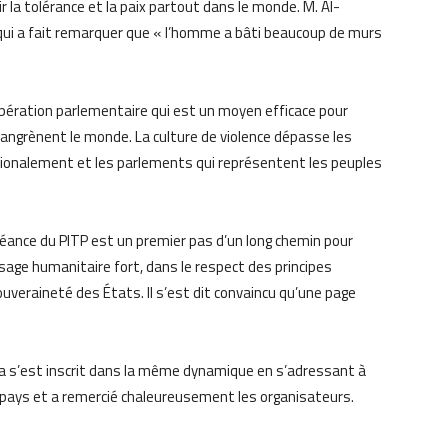
la tolérance et la paix partout dans le monde. M. Al-
 qui a fait remarquer que « l’homme a bâti beaucoup de murs
oopération parlementaire qui est un moyen efficace pour
gangrènent le monde. La culture de violence dépasse les
tionalement et les parlements qui représentent les peuples
séance du PITP est un premier pas d’un long chemin pour
sage humanitaire fort, dans le respect des principes
ouveraineté des États. Il s’est dit convaincu qu’une page
ia s’est inscrit dans la même dynamique en s’adressant à
on pays et a remercié chaleureusement les organisateurs.