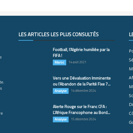
LES ARTICLES LES PLUS CONSULTÉS
L
Football, l’Algérie humiliée par la
Po
FIFA !
e
S
Maroc
14 août 2021
M
Vers une Dévaluation Imminente
Af
te.
ou l’Abandon de la Parité Fixe ?...
Ma
es
Analyse
14 décembre 2024
So
D
Alerte Rouge sur le Franc CFA :
L’Afrique Francophone au Bord...
re
Cô
Analyse
15 décembre 2024
G