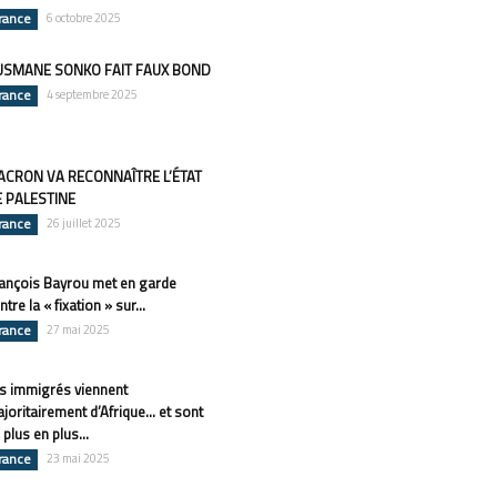
rance
6 octobre 2025
USMANE SONKO FAIT FAUX BOND
rance
4 septembre 2025
CRON VA RECONNAÎTRE L’ÉTAT
 PALESTINE
rance
26 juillet 2025
ançois Bayrou met en garde
ntre la « fixation » sur...
rance
27 mai 2025
s immigrés viennent
joritairement d’Afrique… et sont
 plus en plus...
rance
23 mai 2025