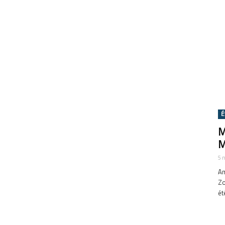
É
M
M
5 
Am
Zo
ét