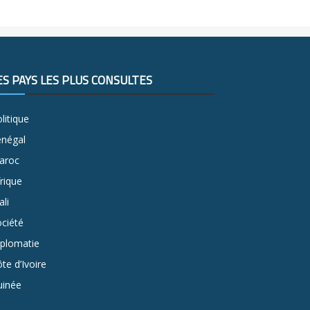
ES PAYS LES PLUS CONSULTÉS
litique
énégal
aroc
rique
li
ciété
iplomatie
te d’Ivoire
uinée