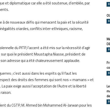
e et diplomatique car elle a été soutenue, d’emblée, par
F
nents.
O
F
ce à de nouveaux défis qui menacent la paix et la sécurité
négalités criardes, conflits inter-ethniques, racisme,
MA
DE
lennelle du PITP, l’accent a été mis sur la nécessité d’agir
F
st sur quoi le président Moustapha Niasse, président de
s son adresse qui a été chaleureusement applaudie.
Fr
co
erres ; c’est aussi dans les esprits qu’il faut les
F
e respect des droits des femmes qui sont nos « mamans » et
La paix exige aussi l’acceptation de l’Autre et la liberté
Le
ma
 raison.
de
F
dent du CGTP, M. Ahmed bin Mohammed Al-Jarwan pour les