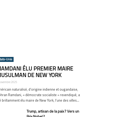
tats-Unis
AMDANI ÉLU PREMIER MAIRE
USULMAN DE NEW YORK
novembre 2025
éricain naturalisé, d’origine indienne et ougandaise,
hran Ramdani, « démocrate socialiste » revendiqué, a
é brillamment élu maire de New York, l’une des villes...
Trump, artisan de la paix ? Vers un
Prix Nobel ?