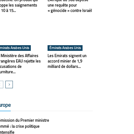
oppe les saignements
une requête pour
 10 à 15...
« génocide » contre Israël
mirats Arabes Unis
Émirats Arabes Unis
 Ministère des Affaires
Les Emirats signent un
rangères EAU rejette les
accord minier de 1,9
cusations de
milliard de dollars...
urniture...
urope
mission du Premier ministre
mmé : la crise politique
intensifie