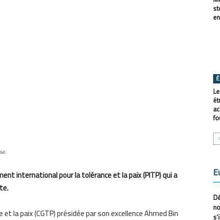
st
en
É
Le
ét
ac
fo
se.
E
nt international pour la tolérance et la paix (PITP) qui a
te.
Dé
no
nce et la paix (CGTP) présidée par son excellence Ahmed Bin
s’