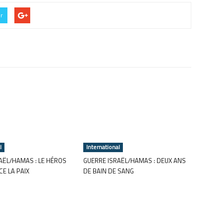
er
l
International
AËL/HAMAS : LE HÉROS
GUERRE ISRAËL/HAMAS : DEUX ANS
E LA PAIX
DE BAIN DE SANG