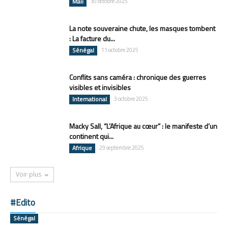
Mali
30 octobre 2025
La note souveraine chute, les masques tombent
: La facture du...
Sénégal
11 octobre 2025
Conflits sans caméra : chronique des guerres
visibles et invisibles
International
3 octobre 2025
Macky Sall, “L’Afrique au cœur” : le manifeste d’un
continent qui...
Afrique
29 septembre 2025
Voir plus
#Edito
Sénégal