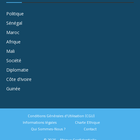
Politique
Sénégal
Maroc
Afrique
Mali
Société
Diplomatie
Côte d’Ivoire
Guinée
Conditions Générales d’Utilisation (CGU)
Informations légales
Charte Ethique
Qui Sommes-Nous ?
Contact
© 2025 - Afrique Confidentielle