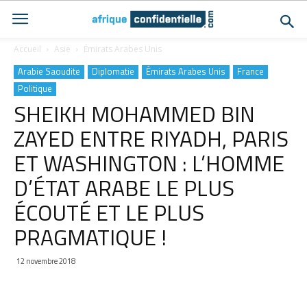
Accueil
Asie
Émirats Arabes Unis
Arabie Saoudite
Diplomatie
Émirats Arabes Unis
France
Politique
SHEIKH MOHAMMED BIN
ZAYED ENTRE RIYADH, PARIS
ET WASHINGTON : L’HOMME
D’ÉTAT ARABE LE PLUS
ÉCOUTÉ ET LE PLUS
PRAGMATIQUE !
12 novembre 2018