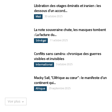
Libération des otages émiratis et iranien : les
dessous d’un accord...
Mali
30 octobre 2025
La note souveraine chute, les masques tombent
: La facture du...
Sénégal
11 octobre 2025
Conflits sans caméra : chronique des guerres
visibles et invisibles
International
3 octobre 2025
Macky Sall, “L’Afrique au cœur” : le manifeste d’un
continent qui...
Afrique
29 septembre 2025
Voir plus