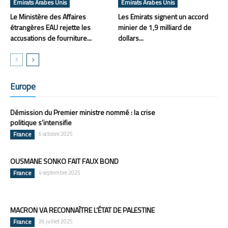
Émirats Arabes Unis
Émirats Arabes Unis
Le Ministère des Affaires
Les Emirats signent un accord
étrangères EAU rejette les
minier de 1,9 milliard de
accusations de fourniture...
dollars...
Europe
Démission du Premier ministre nommé : la crise
politique s’intensifie
France
6 octobre 2025
OUSMANE SONKO FAIT FAUX BOND
France
4 septembre 2025
MACRON VA RECONNAÎTRE L’ÉTAT DE PALESTINE
France
26 juillet 2025