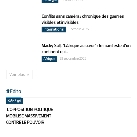
Conflits sans caméra : chronique des guerres
visibles et invisibles
International
3 octobre 2025
Macky Sall, “L’Afrique au cœur” : le manifeste d’un
continent qui...
Afrique
29 septembre 2025
Voir plus
#Edito
Sénégal
L’OPPOSITION POLITIQUE
MOBILISE MASSIVEMENT
CONTRE LE POUVOIR