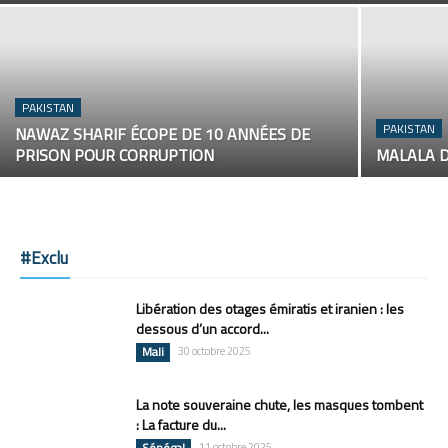
PAKISTAN
PAKISTAN
NAWAZ SHARIF ÉCOPE DE 10 ANNÉES DE
PRISON POUR CORRUPTION
MALALA D
#Exclu
Libération des otages émiratis et iranien : les
dessous d’un accord...
Mali
30 octobre 2025
La note souveraine chute, les masques tombent
: La facture du...
Sénégal
11 octobre 2025