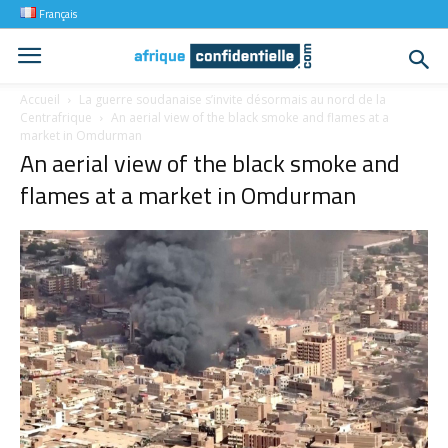
Français
Accueil
La guerre soudanaise s’invite désormais au nord de la
Centrafrique
An aerial view of the black smoke and flames at a
market in Omdurman
An aerial view of the black smoke and
flames at a market in Omdurman