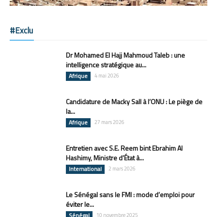
#Exclu
Dr Mohamed El Hajj Mahmoud Taleb : une
intelligence stratégique au...
Afrique
4 mai 2026
Candidature de Macky Sall à l’ONU : Le piège de
la...
Afrique
27 mars 2026
Entretien avec S.E. Reem bint Ebrahim Al
Hashimy, Ministre d’État à...
International
2 mars 2026
Le Sénégal sans le FMI : mode d’emploi pour
éviter le...
Sénégal
10 novembre 2025