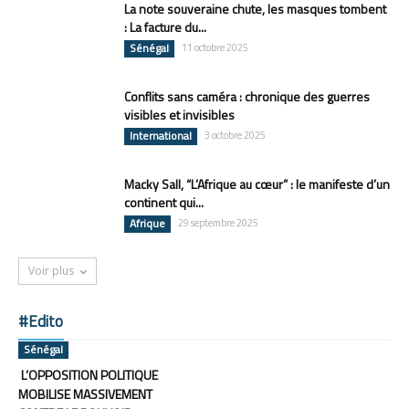
La note souveraine chute, les masques tombent
: La facture du...
Sénégal
11 octobre 2025
Conflits sans caméra : chronique des guerres
visibles et invisibles
International
3 octobre 2025
Macky Sall, “L’Afrique au cœur” : le manifeste d’un
continent qui...
Afrique
29 septembre 2025
Voir plus
#Edito
Sénégal
L’OPPOSITION POLITIQUE
MOBILISE MASSIVEMENT