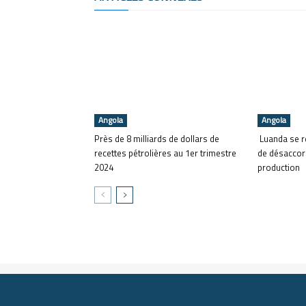
Angola
Angola
Près de 8 milliards de dollars de
Luanda se re
recettes pétrolières au 1er trimestre
de désaccor
2024
production