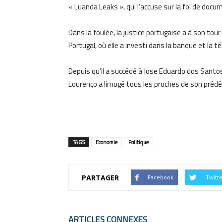
« Luanda Leaks », qui l’accuse sur la foi de docu
Dans la foulée, la justice portugaise a à son to
Portugal, où elle a investi dans la banque et la t
Depuis qu’il a succédé à Jose Eduardo dos Santos
Lourenço a limogé tous les proches de son prédéc
TAGS
Economie
Politique
PARTAGER
Facebook
Twitt
ARTICLES CONNEXES