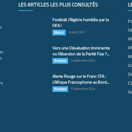
LES ARTICLES LES PLUS CONSULTÉS
L
Football, l’Algérie humiliée par la
Po
FIFA !
e
S
Maroc
14 août 2021
M
Vers une Dévaluation Imminente
Af
te.
ou l’Abandon de la Parité Fixe ?...
Ma
es
Analyse
14 décembre 2024
So
D
Alerte Rouge sur le Franc CFA :
L’Afrique Francophone au Bord...
re
Cô
Analyse
15 décembre 2024
G