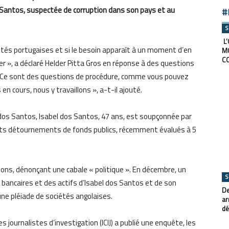
 Santos, suspectée de corruption dans son pays et au
#
S
L’
rités portugaises et si le besoin apparaît à un moment d’en
M
C
r », a déclaré Helder Pitta Gros en réponse à des questions
« Ce sont des questions de procédure, comme vous pouvez
 en cours, nous y travaillons », a-t-il ajouté.
o dos Santos, Isabel dos Santos, 47 ans, est soupçonnée par
tants détournements de fonds publics, récemment évalués à 5
tions, dénonçant une cabale « politique ». En décembre, un
S
s bancaires et des actifs d’Isabel dos Santos et de son
De
une pléiade de sociétés angolaises.
ar
dé
 journalistes d’investigation (ICIJ) a publié une enquête, les