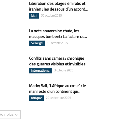
Libération des otages émiratis et
iranien : les dessous d’un accord...
Mali
30 octobre 2025
La note souveraine chute, les
masques tombent : La facture du...
Sénégal
11 octobre 2025
Conflits sans caméra : chronique
des guerres visibles et invisibles
International
3 octobre 2025
Macky Sall, “L’Afrique au cœur” : le
manifeste d’un continent qui...
Afrique
29 septembre 2025
Voir plus