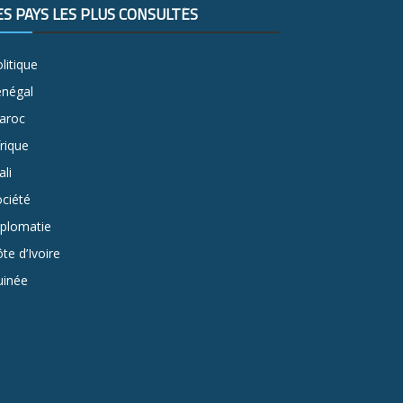
ES PAYS LES PLUS CONSULTÉS
litique
énégal
aroc
rique
li
ciété
iplomatie
te d’Ivoire
uinée