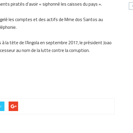
ments piratés d’avoir « siphonné les caisses du pays ».
ur gelé les comptes et des actifs de Mme dos Santos au
éléphonie.
 à la tête de l’Angola en septembre 2017, le président Joao
esseur au nom de la lutte contre la corruption.
er