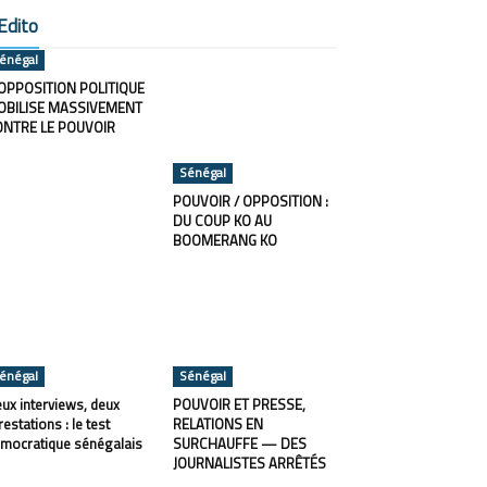
Edito
énégal
OPPOSITION POLITIQUE
OBILISE MASSIVEMENT
ONTRE LE POUVOIR
Sénégal
POUVOIR / OPPOSITION :
DU COUP KO AU
BOOMERANG KO
énégal
Sénégal
ux interviews, deux
POUVOIR ET PRESSE,
restations : le test
RELATIONS EN
mocratique sénégalais
SURCHAUFFE — DES
JOURNALISTES ARRÊTÉS