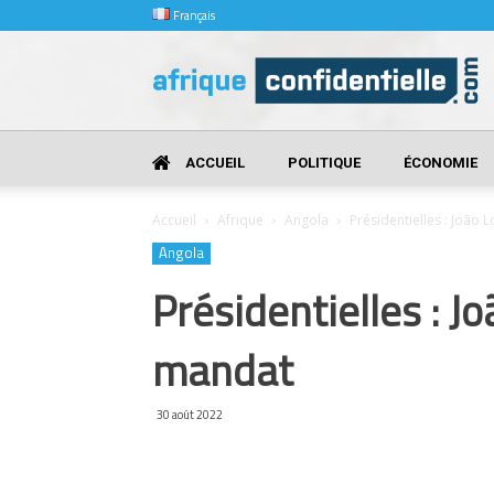
Français
Afrique
Confidentielle
ACCUEIL
POLITIQUE
ÉCONOMIE
Accueil
Afrique
Angola
Présidentielles : João
Angola
Présidentielles : 
mandat
30 août 2022