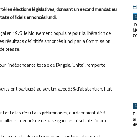
#
rté les élections législatives, donnant un second mandat au
tats officiels annoncés lundi.
S
L’
M
gal en 1975, le Mouvement populaire pour la libération de
C
n les résultats définitifs annoncés lundi par la Commission
 de presse.
pour l’indépendance totale de l’Angola (Unita), remporte
scrits ont participé au scrutin, avec 55% d’abstention. Huit
S
contesté les résultats préliminaires, qui donnaient déjà
De
ar
 ailleurs menacé de ne pas signer les résultats finaux.
dé
La tête de liste du parti vainqueur aux législatives est