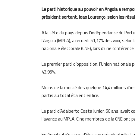
Le parti historique au pouvoir en Angola a rempo
président sortant, Joao Lourenço, selon les résul
A la tête du pays depuis l’indépendance du Portu
l’Angola (MPLA), a recueilli 51,17% des voix, selo
nationale électorale (CNE), lors d’une conférence
Le premier parti d’opposition, l’Union nationale 
43,95%.
Moins de la moitié des quelque 14,4 millions d’in
partis au total étaient en lice.
Le parti d’Adalberto Costa Junior, 60 ans, avait 
l’avance au MPLA. Cinq membres de la CNE ont par
En Angola, il n’y a pas d’élection présidentielle. 