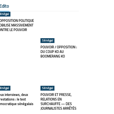
Edito
énégal
OPPOSITION POLITIQUE
OBILISE MASSIVEMENT
ONTRE LE POUVOIR
Sénégal
POUVOIR / OPPOSITION :
DU COUP KO AU
BOOMERANG KO
énégal
Sénégal
ux interviews, deux
POUVOIR ET PRESSE,
restations : le test
RELATIONS EN
mocratique sénégalais
SURCHAUFFE — DES
JOURNALISTES ARRÊTÉS