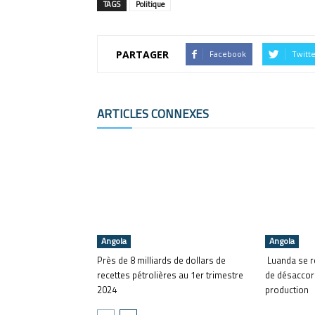
TAGS
Politique
PARTAGER
Facebook
Twitt
ARTICLES CONNEXES
Angola
Angola
Près de 8 milliards de dollars de
Luanda se re
recettes pétrolières au 1er trimestre
de désaccor
2024
production