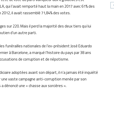
A, qui l’avait remporté haut la main en 2017 avec 61% des
n 2012, il avait rassemblé 71,84% des votes.
es sur 220. Mais il perd la majorité des deux tiers qui lui
outien d’un autre parti.
es funérailles nationales de l’ex-président José Eduardo
rnier à Barcelone, a marqué l’histoire du pays par 38 ans
accusations de corruption et de népotisme.
diciaire adoptées avant son départ, il n’a jamais été inquiété
par une vaste campagne anti-corruption menée par son
s a dénoncé une « chasse aux sorcières ».