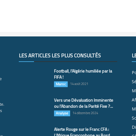
LES ARTICLES LES PLUS CONSULTÉS
L
Football, l’Algérie humiliée par la
Po
FIFA !
e
S
Maroc
14 août 2021
M
Vers une Dévaluation Imminente
Af
te.
ou l’Abandon de la Parité Fixe ?...
Ma
es
Analyse
14 décembre 2024
So
D
Alerte Rouge sur le Franc CFA :
L’Afrique Francophone au Bord...
re