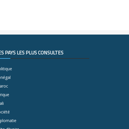
ES PAYS LES PLUS CONSULTÉS
litique
énégal
aroc
rique
li
ciété
iplomatie