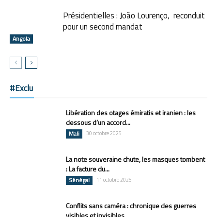
Présidentielles : João Lourenço, reconduit
pour un second mandat
Angola
#Exclu
Libération des otages émiratis et iranien : les
dessous d’un accord...
Mali
30 octobre 2025
La note souveraine chute, les masques tombent
: La facture du...
Sénégal
11 octobre 2025
Conflits sans caméra : chronique des guerres
visibles et invisibles