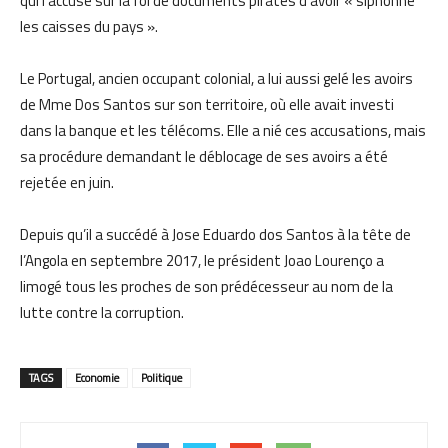
qui l’accuse sur la foi de documents piratés d’avoir « siphonné
les caisses du pays ».
Le Portugal, ancien occupant colonial, a lui aussi gelé les avoirs
de Mme Dos Santos sur son territoire, où elle avait investi
dans la banque et les télécoms. Elle a nié ces accusations, mais
sa procédure demandant le déblocage de ses avoirs a été
rejetée en juin.
Depuis qu’il a succédé à Jose Eduardo dos Santos à la tête de
l’Angola en septembre 2017, le président Joao Lourenço a
limogé tous les proches de son prédécesseur au nom de la
lutte contre la corruption.
TAGS
Economie
Politique