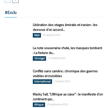
#Exclu
Libération des otages émiratis et iranien : les
dessous d’un accord...
Mali
30 octobre 2025
La note souveraine chute, les masques tombent
: La facture du...
Sénégal
11 octobre 2025
Conflits sans caméra : chronique des guerres
visibles et invisibles
International
3 octobre 2025
Macky Sall, “L’Afrique au cœur” : le manifeste d’un
continent qui...
Afrique
29 septembre 2025