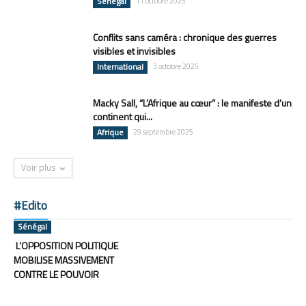
Sénégal
11 octobre 2025
Conflits sans caméra : chronique des guerres
visibles et invisibles
International
3 octobre 2025
Macky Sall, “L’Afrique au cœur” : le manifeste d’un
continent qui...
Afrique
29 septembre 2025
Voir plus
#Edito
Sénégal
L’OPPOSITION POLITIQUE
MOBILISE MASSIVEMENT
CONTRE LE POUVOIR