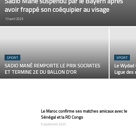
Sadio Mané suspendu par le Bayern après
avoir frappé son coéquipier au visage
13 avril 2023
SPORT
SPORT
SADIO MANÉ REMPORTE LE PRIX SOCRATES
Le Wydad C
ET TERMINE 2E DU BALLON D’OR
Ligue des 
Le Maroc confirme ses matches amicaux avec le
Sénégal et la RD Congo
9 septembre 2020