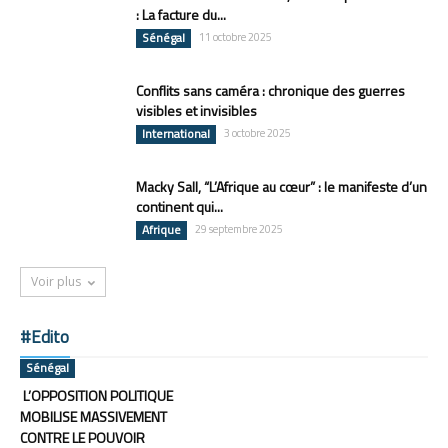
: La facture du...
Sénégal
11 octobre 2025
Conflits sans caméra : chronique des guerres
visibles et invisibles
International
3 octobre 2025
Macky Sall, “L’Afrique au cœur” : le manifeste d’un
continent qui...
Afrique
29 septembre 2025
Voir plus
#Edito
Sénégal
L’OPPOSITION POLITIQUE
MOBILISE MASSIVEMENT
CONTRE LE POUVOIR