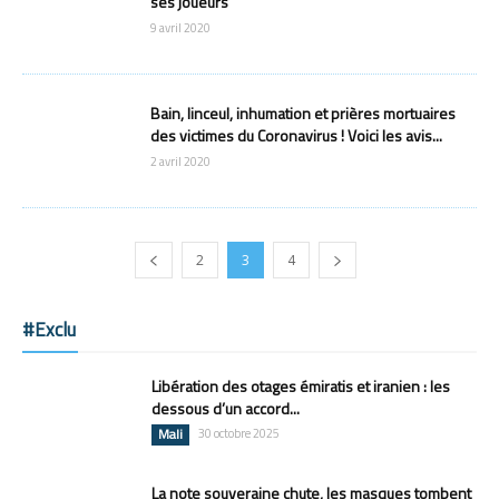
ses joueurs
9 avril 2020
Bain, linceul, inhumation et prières mortuaires
des victimes du Coronavirus ! Voici les avis...
2 avril 2020
2
3
4
#Exclu
Libération des otages émiratis et iranien : les
dessous d’un accord...
Mali
30 octobre 2025
La note souveraine chute, les masques tombent