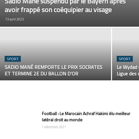
Sadio Mané suspendu par le Bayern après
avoir frappé son coéquipier au visage
13 avril 2023
SPORT
SPORT
SADIO MANÉ REMPORTE LE PRIX SOCRATES
Le Wydad C
ET TERMINE 2E DU BALLON D’OR
Ligue des 
Football : Le Marocain Achraf Hakimi élu meilleur
latéral droit au monde
1 décembre 2021