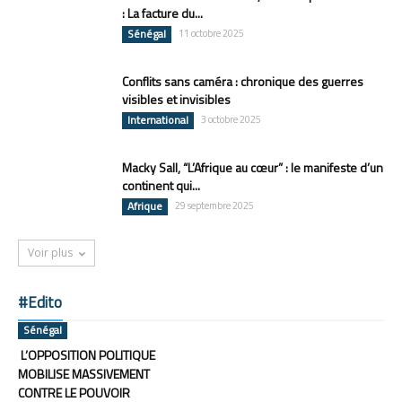
: La facture du...
Sénégal
11 octobre 2025
Conflits sans caméra : chronique des guerres
visibles et invisibles
International
3 octobre 2025
Macky Sall, “L’Afrique au cœur” : le manifeste d’un
continent qui...
Afrique
29 septembre 2025
Voir plus
#Edito
Sénégal
L’OPPOSITION POLITIQUE
MOBILISE MASSIVEMENT
CONTRE LE POUVOIR