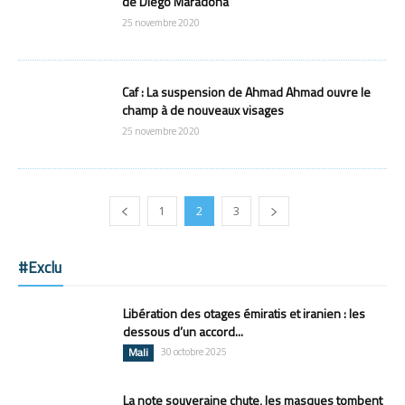
de Diego Maradona
25 novembre 2020
Caf : La suspension de Ahmad Ahmad ouvre le
champ à de nouveaux visages
25 novembre 2020
1
2
3
#Exclu
Libération des otages émiratis et iranien : les
dessous d’un accord...
Mali
30 octobre 2025
La note souveraine chute, les masques tombent