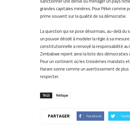
sanctionner une dérive ou ménager un pays riche 
grandes capitales minières. Pour Pékin comme pou
prime souvent sur la qualité de sa démocratie.
La question qui se pose désormais, au-delà du se
un pouvoir décidé à modeler la règle à sa mesure. 
constitutionnelle a renvoyé la responsabilité a
Zimbabwe rejoint ainsi la liste des démocraties où
Pour un continent où les troisièmes mandats e
Harare sonne comme un avertissement de plus : la
respecter.
TAGS
Politique
PARTAGER
Facebook
Twitt