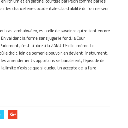
en lithium et en platine, courtisé par Pékin comme par les
r les chancelleries occidentales, la stabilité du fournisseur
ul cas zimbabwéen, est celle de savoir ce qui retient encore
En validant la forme sans juger le fond, la Cour
u Parlement, c’est-à-dire à la ZANU-PF elle-même. Le
 le droit, loin de borner le pouvoir, en devient l’instrument.
t les amendements opportuns se banalisent, l’épisode de
 limite n’existe que si quelqu’un accepte de la faire
er