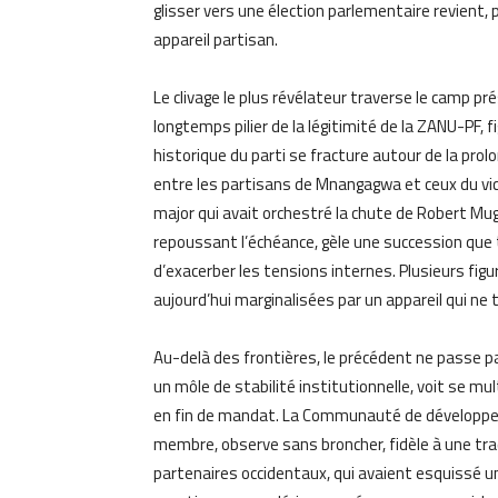
glisser vers une élection parlementaire revient, 
appareil partisan.
Le clivage le plus révélateur traverse le camp pr
longtemps pilier de la légitimité de la ZANU-PF, 
historique du parti se fracture autour de la prolon
entre les partisans de Mnangagwa et ceux du vic
major qui avait orchestré la chute de Robert Mu
repoussant l’échéance, gèle une succession que
d’exacerber les tensions internes. Plusieurs figu
aujourd’hui marginalisées par un appareil qui ne 
Au-delà des frontières, le précédent ne passe 
un môle de stabilité institutionnelle, voit se mul
en fin de mandat. La Communauté de développem
membre, observe sans broncher, fidèle à une tradi
partenaires occidentaux, qui avaient esquissé u