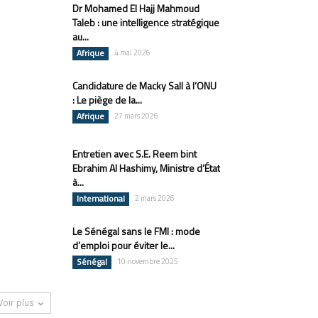
Dr Mohamed El Hajj Mahmoud
Taleb : une intelligence stratégique
au...
Afrique
4 mai 2026
Candidature de Macky Sall à l’ONU
: Le piège de la...
Afrique
27 mars 2026
Entretien avec S.E. Reem bint
Ebrahim Al Hashimy, Ministre d’État
à...
International
2 mars 2026
Le Sénégal sans le FMI : mode
d’emploi pour éviter le...
Sénégal
10 novembre 2025
Voir plus