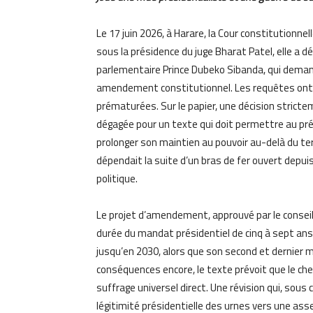
Le 17 juin 2026, à Harare, la Cour constitutionn
sous la présidence du juge Bharat Patel, elle a dé
parlementaire Prince Dubeko Sibanda, qui deman
amendement constitutionnel. Les requêtes ont é
prématurées. Sur le papier, une décision strictem
dégagée pour un texte qui doit permettre au p
prolonger son maintien au pouvoir au-delà du term
dépendait la suite d’un bras de fer ouvert depuis
politique.
Le projet d’amendement, approuvé par le conseil d
durée du mandat présidentiel de cinq à sept ans
jusqu’en 2030, alors que son second et dernier m
conséquences encore, le texte prévoit que le chef
suffrage universel direct. Une révision qui, sous c
légitimité présidentielle des urnes vers une ass