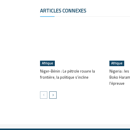
ARTICLES CONNEXES
Afrique
Afrique
Niger-Bénin : Le pétrole rouvre la
Nigeria : le
frontière, la politique s’incline
Boko Haram m
l’épreuve