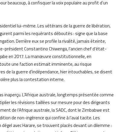
pour beaucoup, à confisquer la voix populaire au profit d’un
ésidentiel lui-même. Les vétérans de la guerre de libération,
figurent parmi les requérants déboutés : signe que la base
gation. Derrière eux se profile la rivalité, jamais éteinte,
e-président Constantino Chiwenga, l’ancien chef d’état-
gabe en 2017. La manœuvre constitutionnelle, en
 toute une faction estimait imminente, au risque
res de la guerre d’indépendance, hier intouchables, se disent
tolère plus la contestation interne.
pas inaperçu. L’Afrique australe, longtemps présentée comme
tiplier les révisions taillées sur mesure pour des dirigeants
ent de l’Afrique australe, la SADC, dont le Zimbabwe est
tion de non-ingérence qui confine à l’aval tacite. Les
n dégel avec Harare, se trouvent placés devant un dilemme :