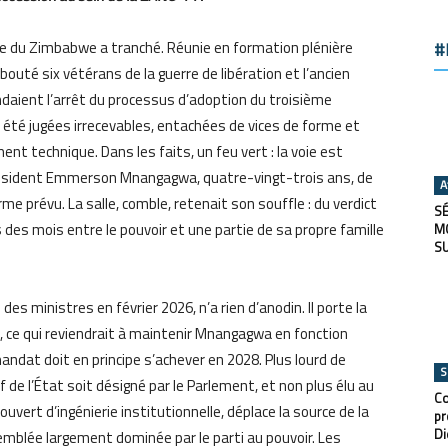
elle du Zimbabwe a tranché. Réunie en formation plénière
#
bouté six vétérans de la guerre de libération et l’ancien
daient l’arrêt du processus d’adoption du troisième
té jugées irrecevables, entachées de vices de forme et
ent technique. Dans les faits, un feu vert : la voie est
résident Emmerson Mnangagwa, quatre-vingt-trois ans, de
A
e prévu. La salle, comble, retenait son souffle : du verdict
SÉ
 des mois entre le pouvoir et une partie de sa propre famille
M
S
es ministres en février 2026, n’a rien d’anodin. Il porte la
, ce qui reviendrait à maintenir Mnangagwa en fonction
andat doit en principe s’achever en 2028. Plus lourd de
S
 de l’État soit désigné par le Parlement, et non plus élu au
Co
ouvert d’ingénierie institutionnelle, déplace la source de la
pr
Di
emblée largement dominée par le parti au pouvoir. Les