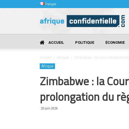
Français
Afrique
Confidentielle
ACCUEIL
POLITIQUE
ÉCONOMIE
Accueil
Afrique
Zimbabwe : la Cour constitutionnel
Afrique
Zimbabwe : la Cour 
prolongation du r
20 juin 2026