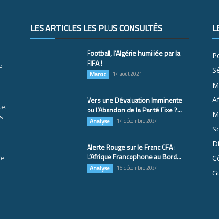
LES ARTICLES LES PLUS CONSULTÉS
L
Football, l’Algérie humiliée par la
Po
FIFA !
e
S
Maroc
14 août 2021
M
Vers une Dévaluation Imminente
Af
te.
ou l’Abandon de la Parité Fixe ?...
Ma
es
Analyse
14 décembre 2024
So
D
Alerte Rouge sur le Franc CFA :
L’Afrique Francophone au Bord...
re
Cô
Analyse
15 décembre 2024
G