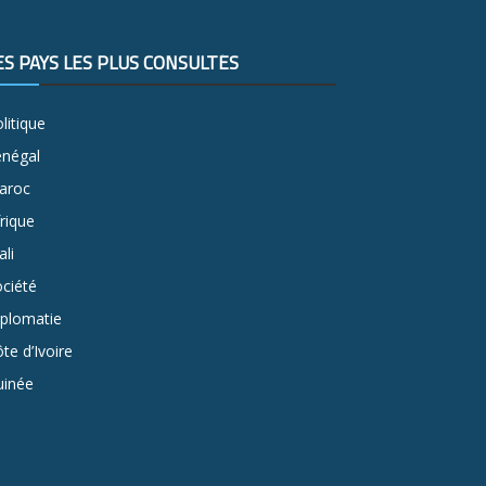
ES PAYS LES PLUS CONSULTÉS
litique
énégal
aroc
rique
li
ciété
iplomatie
te d’Ivoire
uinée