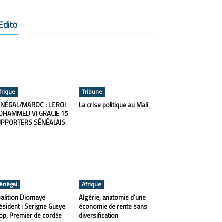
Edito
frique
Tribune
NÉGAL/MAROC : LE ROI
La crise politique au Mali
OHAMMED VI GRACIE 15
UPPORTERS SÉNÉALAIS
énégal
Afrique
alition Diomaye
Algérie, anatomie d’une
ésident : Serigne Gueye
économie de rente sans
op, Premier de cordée
diversification