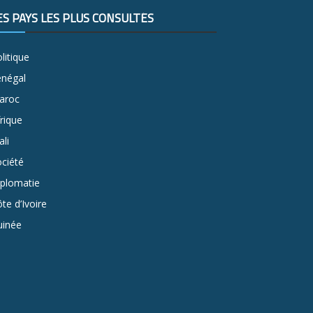
ES PAYS LES PLUS CONSULTÉS
litique
énégal
aroc
rique
li
ciété
iplomatie
te d’Ivoire
uinée