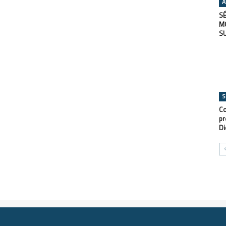
A
SÉ
M
S
S
Co
pr
Di