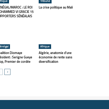
frique
Tribune
NÉGAL/MAROC : LE ROI
La crise politique au Mali
OHAMMED VI GRACIE 15
UPPORTERS SÉNÉALAIS
énégal
Afrique
alition Diomaye
Algérie, anatomie d’une
ésident : Serigne Gueye
économie de rente sans
op, Premier de cordée
diversification