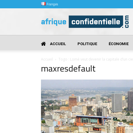
Français
Afrique
Confidentielle
ACCUEIL
POLITIQUE
ÉCONOMIE
Accueil
Togo : Lomé veut devenir la capitale d’un ci
maxresdefault