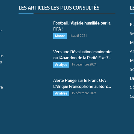
LES ARTICLES LES PLUS CONSULTÉS
L
Football, l’Algérie humiliée par la
Po
FIFA !
e
S
Maroc
14 août 2021
M
Vers une Dévaluation Imminente
Af
te.
ou l’Abandon de la Parité Fixe ?...
Ma
es
Analyse
14 décembre 2024
So
D
Alerte Rouge sur le Franc CFA :
L’Afrique Francophone au Bord...
re
Cô
Analyse
15 décembre 2024
G