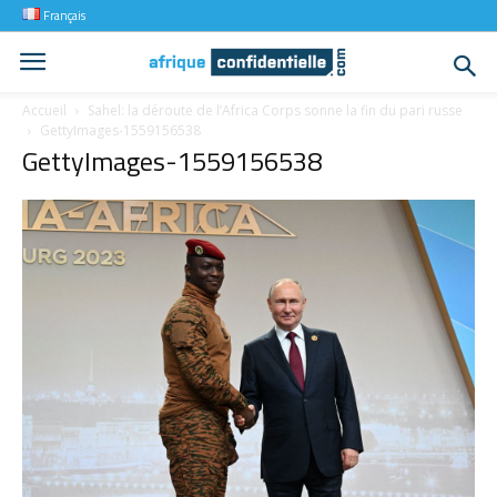
Français
Accueil
Sahel: la déroute de l’Africa Corps sonne la fin du pari russe
GettyImages-1559156538
GettyImages-1559156538