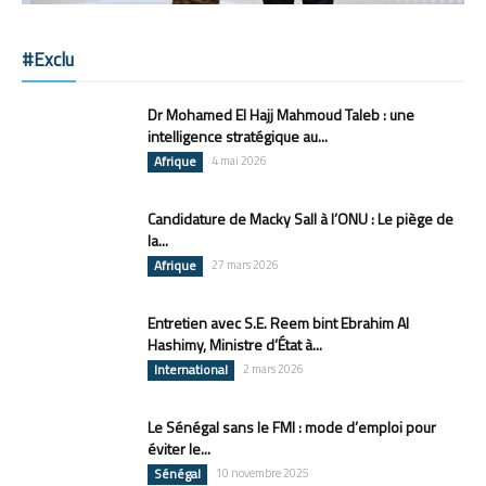
#Exclu
Dr Mohamed El Hajj Mahmoud Taleb : une
intelligence stratégique au...
Afrique
4 mai 2026
Candidature de Macky Sall à l’ONU : Le piège de
la...
Afrique
27 mars 2026
Entretien avec S.E. Reem bint Ebrahim Al
Hashimy, Ministre d’État à...
International
2 mars 2026
Le Sénégal sans le FMI : mode d’emploi pour
éviter le...
Sénégal
10 novembre 2025