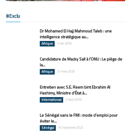
#Exclu
Dr Mohamed El Hajj Mahmoud Taleb : une
intelligence stratégique au...
Afrique
4 mai 2026
Candidature de Macky Sall à l’ONU : Le piège de
la...
Afrique
27 mars 2026
Entretien avec S.E. Reem bint Ebrahim Al
Hashimy, Ministre d’État à...
International
2 mars 2026
Le Sénégal sans le FMI : mode d’emploi pour
éviter le...
Sénégal
10 novembre 2025