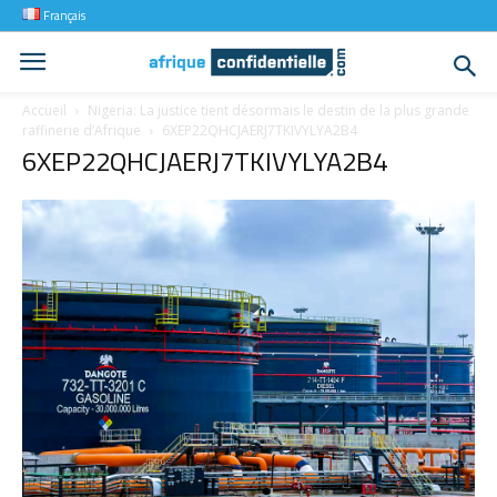
Français
Accueil
Nigeria: La justice tient désormais le destin de la plus grande
raffinerie d’Afrique
6XEP22QHCJAERJ7TKIVYLYA2B4
6XEP22QHCJAERJ7TKIVYLYA2B4