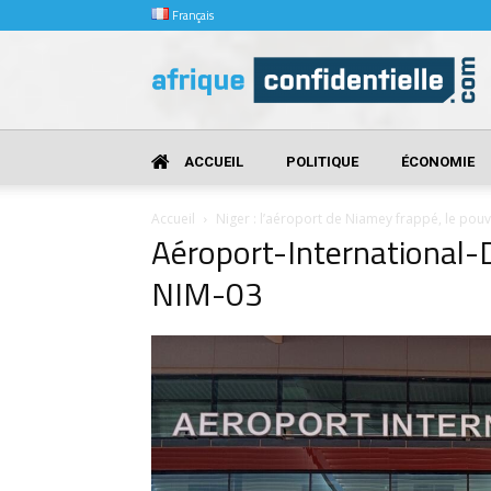
Français
Afrique
Confidentielle
ACCUEIL
POLITIQUE
ÉCONOMIE
Accueil
Niger : l’aéroport de Niamey frappé, le pouvo
Aéroport-International
NIM-03