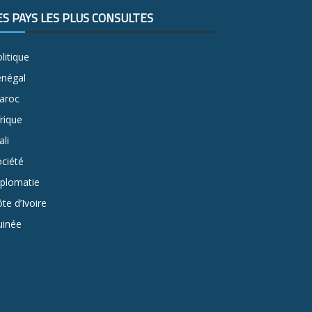
ES PAYS LES PLUS CONSULTÉS
litique
énégal
aroc
rique
li
ciété
iplomatie
te d’Ivoire
uinée