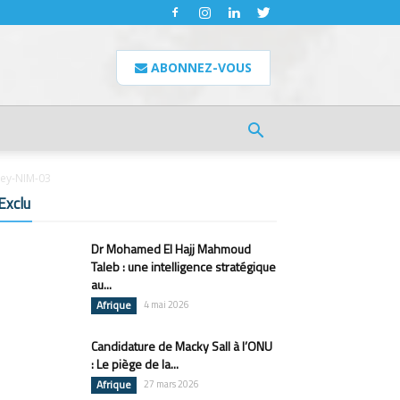
ABONNEZ-VOUS
mey-NIM-03
Exclu
Dr Mohamed El Hajj Mahmoud
Taleb : une intelligence stratégique
au...
Afrique
4 mai 2026
Candidature de Macky Sall à l’ONU
: Le piège de la...
Afrique
27 mars 2026