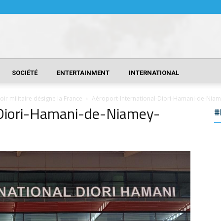
SOCIÉTÉ
ENTERTAINMENT
INTERNATIONAL
ir militaire désigne la France
Aéroport-International-Diori-Hamani-de-Nia
-Diori-Hamani-de-Niamey-
#