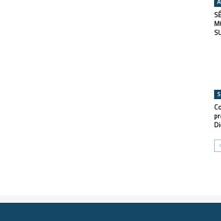
A
SÉ
M
S
S
Co
pr
Di