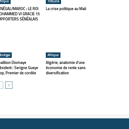
frique
Tribune
NÉGAL/MAROC : LE ROI
La crise politique au Mali
OHAMMED VI GRACIE 15
UPPORTERS SÉNÉALAIS
énégal
Afrique
alition Diomaye
Algérie, anatomie d’une
ésident : Serigne Gueye
économie de rente sans
op, Premier de cordée
diversification