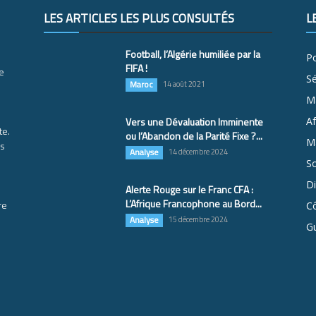
LES ARTICLES LES PLUS CONSULTÉS
L
Football, l’Algérie humiliée par la
Po
FIFA !
e
S
Maroc
14 août 2021
M
Vers une Dévaluation Imminente
Af
te.
ou l’Abandon de la Parité Fixe ?...
Ma
es
Analyse
14 décembre 2024
So
D
Alerte Rouge sur le Franc CFA :
L’Afrique Francophone au Bord...
re
Cô
Analyse
15 décembre 2024
G