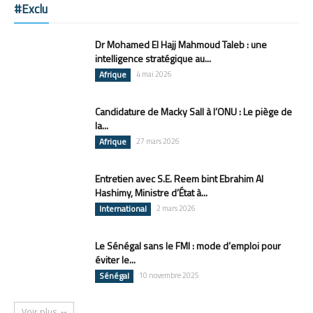
#Exclu
Dr Mohamed El Hajj Mahmoud Taleb : une
intelligence stratégique au...
Afrique
4 mai 2026
Candidature de Macky Sall à l’ONU : Le piège de
la...
Afrique
27 mars 2026
Entretien avec S.E. Reem bint Ebrahim Al
Hashimy, Ministre d’État à...
International
2 mars 2026
Le Sénégal sans le FMI : mode d’emploi pour
éviter le...
Sénégal
10 novembre 2025
Voir plus