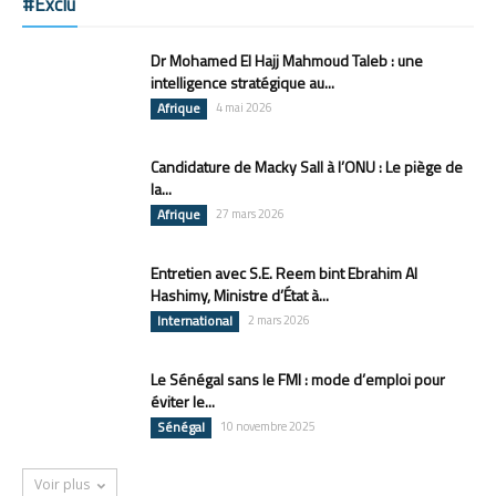
#Exclu
Dr Mohamed El Hajj Mahmoud Taleb : une
intelligence stratégique au...
Afrique
4 mai 2026
Candidature de Macky Sall à l’ONU : Le piège de
la...
Afrique
27 mars 2026
Entretien avec S.E. Reem bint Ebrahim Al
Hashimy, Ministre d’État à...
International
2 mars 2026
Le Sénégal sans le FMI : mode d’emploi pour
éviter le...
Sénégal
10 novembre 2025
Voir plus