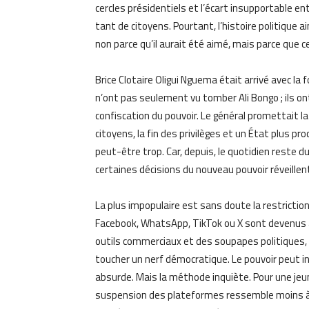
cercles présidentiels et l’écart insupportable ent
tant de citoyens. Pourtant, l’histoire politique 
non parce qu’il aurait été aimé, mais parce que ce
Brice Clotaire Oligui Nguema était arrivé avec l
n’ont pas seulement vu tomber Ali Bongo ; ils ont
confiscation du pouvoir. Le général promettait la
citoyens, la fin des privilèges et un État plus p
peut-être trop. Car, depuis, le quotidien reste d
certaines décisions du nouveau pouvoir réveillent
La plus impopulaire est sans doute la restrictio
Facebook, WhatsApp, TikTok ou X sont devenus à 
outils commerciaux et des soupapes politiques,
toucher un nerf démocratique. Le pouvoir peut in
absurde. Mais la méthode inquiète. Pour une jeun
suspension des plateformes ressemble moins à u