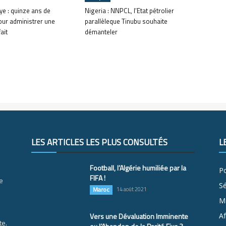
ye : quinze ans de
Nigeria : NNPCL, l’Etat pétrolier
our administrer une
parallèleque Tinubu souhaite
ait
démanteler
LES ARTICLES LES PLUS CONSULTÉS
L
Football, l’Algérie humiliée par la
Po
FIFA !
e
S
Maroc
14 août 2021
M
Vers une Dévaluation Imminente
Af
te.