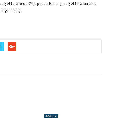
e regrettera peut-être pas Ali Bongo ; il regrettera surtout
hanger le pays.
er
Afrique