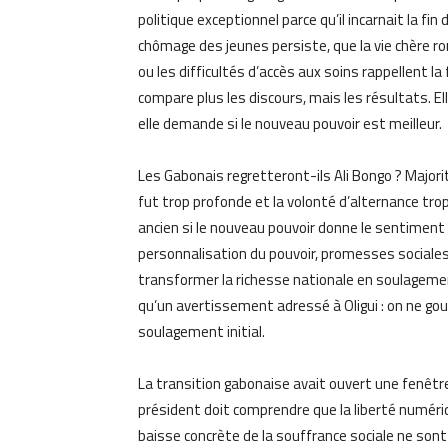
politique exceptionnel parce qu’il incarnait la fi
chômage des jeunes persiste, que la vie chère ro
ou les difficultés d’accès aux soins rappellent la 
compare plus les discours, mais les résultats. E
elle demande si le nouveau pouvoir est meilleur.
Les Gabonais regretteront-ils Ali Bongo ? Majo
fut trop profonde et la volonté d’alternance trop
ancien si le nouveau pouvoir donne le sentiment 
personnalisation du pouvoir, promesses sociales di
transformer la richesse nationale en soulageme
qu’un avertissement adressé à Oligui : on ne g
soulagement initial.
La transition gabonaise avait ouvert une fenêtre 
président doit comprendre que la liberté numériqu
baisse concrète de la souffrance sociale ne sont