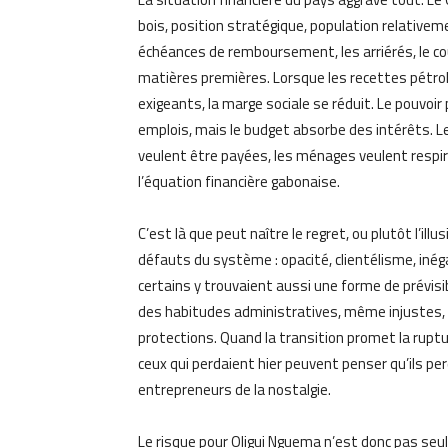
bois, position stratégique, population relativemen
échéances de remboursement, les arriérés, le 
matières premières. Lorsque les recettes pétrol
exigeants, la marge sociale se réduit. Le pouvoir
emplois, mais le budget absorbe des intérêts. Le
veulent être payées, les ménages veulent respire
l’équation financière gabonaise.
C’est là que peut naître le regret, ou plutôt l’il
défauts du système : opacité, clientélisme, inég
certains y trouvaient aussi une forme de prévisib
des habitudes administratives, même injustes, o
protections. Quand la transition promet la ruptu
ceux qui perdaient hier peuvent penser qu’ils per
entrepreneurs de la nostalgie.
Le risque pour Oligui Nguema n’est donc pas seule