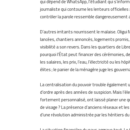
qui dépend de WhatsApp, l’étudiant qui s’informe
journaliste qui contourne les lenteurs officielle
contrôler la parole ressemble dangereusement a
D’autres irritants nourrissent le malaise. Oligui 
lancées, chantiers annoncés, logements promis, g
visibilité a son revers. Dans les quartiers de Lib
pourquoi l’État peut financer des cérémonies, 
les salaires, les prix, l’eau, l’électricité ou les
élites ; le panier de la ménagère juge les gouver
La centralisation du pouvoir trouble également un
d’ordre après des années de suspicion. Mais l’élec
fortement personnalisé, ont laissé planer une 
de visage ? La présence d’anciens réseaux et le
d’une révolution administrée par les héritiers d
La situation financière du pays aggrave tout. Le