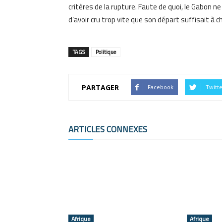
critères de la rupture. Faute de quoi, le Gabon n
d’avoir cru trop vite que son départ suffisait à c
TAGS
Politique
PARTAGER
Facebook
Twitt
ARTICLES CONNEXES
Afrique
Afrique