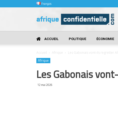
Français
Afrique
Confidentielle
ACCUEIL
POLITIQUE
ÉCONOMIE
Accueil
Afrique
Les Gabonais vont-ils regretter A
Afrique
Les Gabonais vont-i
12 mai 2026