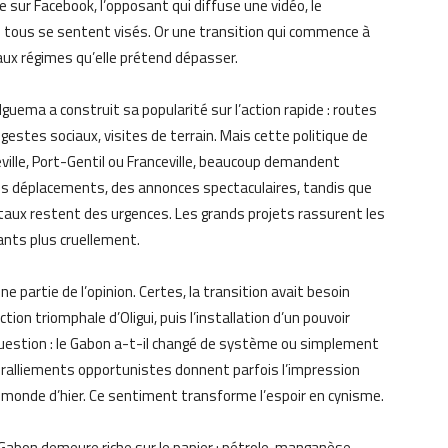
 sur Facebook, l’opposant qui diffuse une vidéo, le
s : tous se sentent visés. Or une transition qui commence à
ux régimes qu’elle prétend dépasser.
Nguema a construit sa popularité sur l’action rapide : routes
estes sociaux, visites de terrain. Mais cette politique de
reville, Port-Gentil ou Franceville, beaucoup demandent
des déplacements, des annonces spectaculaires, tandis que
 hôpitaux restent des urgences. Les grands projets rassurent les
nants plus cruellement.
e partie de l’opinion. Certes, la transition avait besoin
tion triomphale d’Oligui, puis l’installation d’un pouvoir
question : le Gabon a-t-il changé de système ou simplement
s ralliements opportunistes donnent parfois l’impression
u monde d’hier. Ce sentiment transforme l’espoir en cynisme.
 Gabon demeure riche sur le papier : pétrole, manganèse,