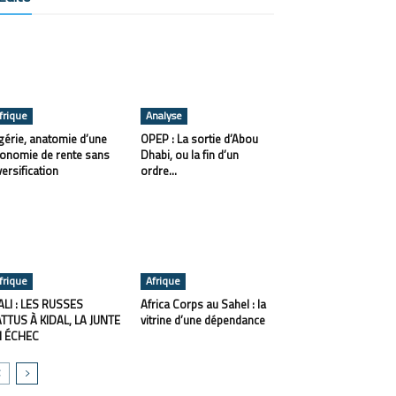
frique
Analyse
gérie, anatomie d’une
OPEP : La sortie d’Abou
onomie de rente sans
Dhabi, ou la fin d’un
versification
ordre...
frique
Afrique
LI : LES RUSSES
Africa Corps au Sahel : la
TTUS À KIDAL, LA JUNTE
vitrine d’une dépendance
N ÉCHEC