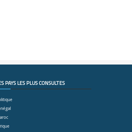
ES PAYS LES PLUS CONSULTÉS
litique
énégal
aroc
rique