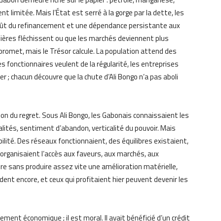
t limitée. Mais l’État est serré à la gorge par la dette, les
coût du refinancement et une dépendance persistante aux
ières fléchissent ou que les marchés deviennent plus
 promet, mais le Trésor calcule. La population attend des
s fonctionnaires veulent de la régularité, les entreprises
r ; chacun découvre que la chute d’Ali Bongo n’a pas aboli
lusion du regret. Sous Ali Bongo, les Gabonais connaissaient les
alités, sentiment d’abandon, verticalité du pouvoir. Mais
ilité. Des réseaux fonctionnaient, des équilibres existaient,
rganisaient l’accès aux faveurs, aux marchés, aux
re sans produire assez vite une amélioration matérielle,
dent encore, et ceux qui profitaient hier peuvent devenir les
ment économique ; il est moral. Il avait bénéficié d’un crédit