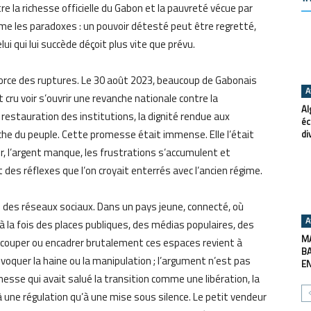
re la richesse officielle du Gabon et la pauvreté vécue par
aime les paradoxes : un pouvoir détesté peut être regretté,
lui qui lui succède déçoit plus vite que prévu.
a force des ruptures. Le 30 août 2023, beaucoup de Gabonais
A
 cru voir s’ouvrir une revanche nationale contre la
Al
 restauration des institutions, la dignité rendue aux
éc
roche du peuple. Cette promesse était immense. Elle l’était
di
ur, l’argent manque, les frustrations s’accumulent et
 des réflexes que l’on croyait enterrés avec l’ancien régime.
n des réseaux sociaux. Dans un pays jeune, connecté, où
A
la fois des places publiques, des médias populaires, des
MA
 couper ou encadrer brutalement ces espaces revient à
BA
voquer la haine ou la manipulation ; l’argument n’est pas
E
esse qui avait salué la transition comme une libération, la
ne régulation qu’à une mise sous silence. Le petit vendeur