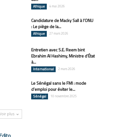
Afrique
4 mai 2026
Candidature de Macky Sall à l’ONU
: Le piège de la...
Afrique
27 mars 2026
Entretien avec S.E. Reem bint
Ebrahim Al Hashimy, Ministre d’État
à...
International
2 mars 2026
Le Sénégal sans le FMI : mode
d’emploi pour éviter le...
Sénégal
10 novembre 2025
Voir plus
Edito