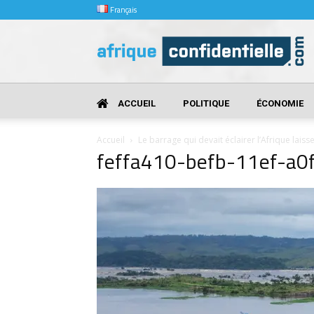
Français
Afrique
Confidentielle
ACCUEIL
POLITIQUE
ÉCONOMIE
Accueil
Le barrage qui devait éclairer l’Afrique laiss
feffa410-befb-11ef-a0