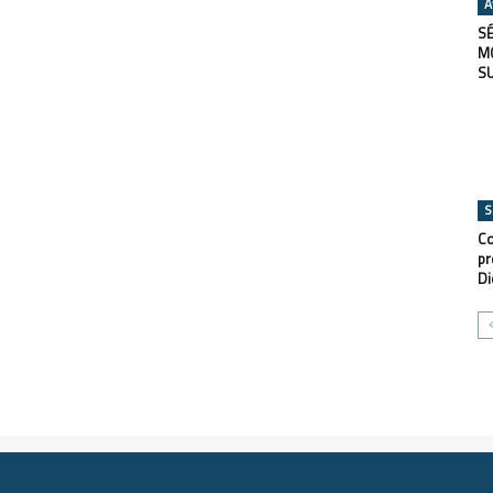
A
SÉ
M
S
S
Co
pr
Di