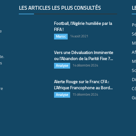
LES ARTICLES LES PLUS CONSULTÉS
L
Football, l’Algérie humiliée par la
Po
FIFA !
e
S
Maroc
14 août 2021
M
Vers une Dévaluation Imminente
Af
te.
ou l’Abandon de la Parité Fixe ?...
Ma
es
Analyse
14 décembre 2024
So
D
Alerte Rouge sur le Franc CFA :
L’Afrique Francophone au Bord...
re
Cô
Analyse
15 décembre 2024
G