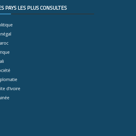
ES PAYS LES PLUS CONSULTÉS
litique
énégal
aroc
rique
li
ciété
iplomatie
te d’Ivoire
uinée