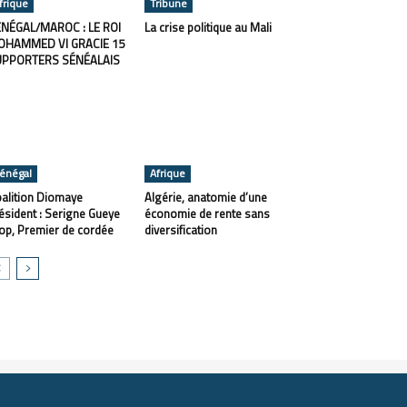
frique
Tribune
NÉGAL/MAROC : LE ROI
La crise politique au Mali
OHAMMED VI GRACIE 15
UPPORTERS SÉNÉALAIS
énégal
Afrique
alition Diomaye
Algérie, anatomie d’une
ésident : Serigne Gueye
économie de rente sans
op, Premier de cordée
diversification