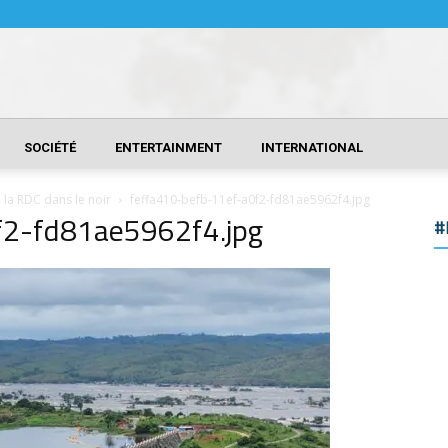
SOCIÉTÉ
ENTERTAINMENT
INTERNATIONAL
e la RDC dans le noir
feffa410-befb-11ef-a0f2-fd81ae5962f4.jpg
f2-fd81ae5962f4.jpg
#