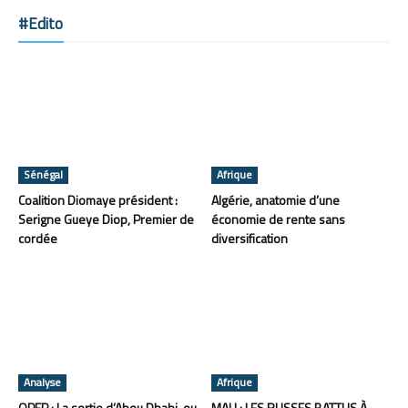
#Edito
Sénégal
Afrique
Coalition Diomaye président :
Algérie, anatomie d’une
Serigne Gueye Diop, Premier de
économie de rente sans
cordée
diversification
Analyse
Afrique
OPEP : La sortie d’Abou Dhabi, ou
MALI : LES RUSSES BATTUS À