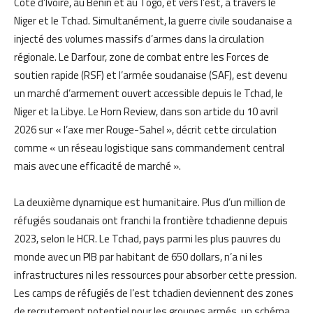
Côte d’Ivoire, au Bénin et au Togo, et vers l’est, à travers le
Niger et le Tchad. Simultanément, la guerre civile soudanaise a
injecté des volumes massifs d’armes dans la circulation
régionale. Le Darfour, zone de combat entre les Forces de
soutien rapide (RSF) et l’armée soudanaise (SAF), est devenu
un marché d’armement ouvert accessible depuis le Tchad, le
Niger et la Libye. Le Horn Review, dans son article du 10 avril
2026 sur « l’axe mer Rouge-Sahel », décrit cette circulation
comme « un réseau logistique sans commandement central
mais avec une efficacité de marché ».
La deuxième dynamique est humanitaire. Plus d’un million de
réfugiés soudanais ont franchi la frontière tchadienne depuis
2023, selon le HCR. Le Tchad, pays parmi les plus pauvres du
monde avec un PIB par habitant de 650 dollars, n’a ni les
infrastructures ni les ressources pour absorber cette pression.
Les camps de réfugiés de l’est tchadien deviennent des zones
de recrutement potentiel pour les groupes armés, un schéma