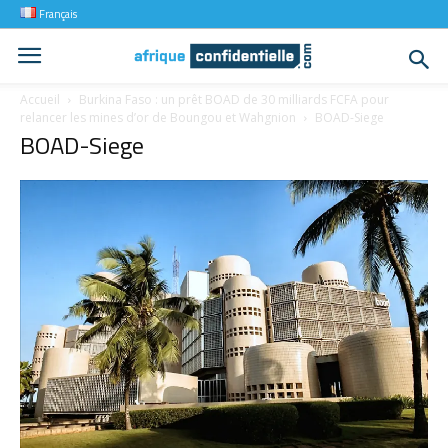
Français
Accueil
Burkina Faso : un prêt BOAD de 30 milliards FCFA pour
relancer les mines d’or de Boungou et Wahgnion
BOAD-Siege
BOAD-Siege