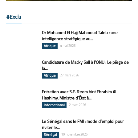
#Exclu
Dr Mohamed El Hajj Mahmoud Taleb : une
intelligence stratégique au...
Afrique
4 mai 2026
Candidature de Macky Sall à l’ONU : Le piège de
la...
Afrique
27 mars 2026
Entretien avec S.E. Reem bint Ebrahim Al
Hashimy, Ministre d’État à...
International
2 mars 2026
Le Sénégal sans le FMI : mode d’emploi pour
éviter le...
Sénégal
10 novembre 2025