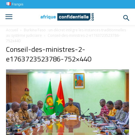
Français
Accueil
Burkina Faso : un décret intègre les instances traditionnelles
au système judiciaire
Conseil-des-ministres-2-e1763723523786-
752x440
Conseil-des-ministres-2-
e1763723523786-752×440