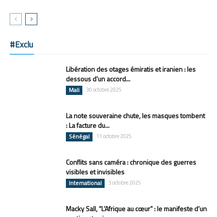
#Exclu
Libération des otages émiratis et iranien : les
dessous d’un accord...
Mali
30 octobre 2025
La note souveraine chute, les masques tombent
: La facture du...
Sénégal
11 octobre 2025
Conflits sans caméra : chronique des guerres
visibles et invisibles
International
3 octobre 2025
Macky Sall, “L’Afrique au cœur” : le manifeste d’un