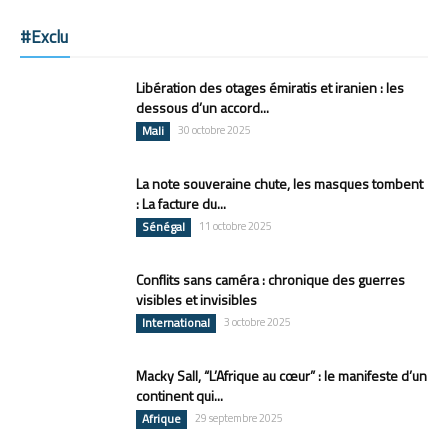
#Exclu
Libération des otages émiratis et iranien : les
dessous d’un accord...
Mali
30 octobre 2025
La note souveraine chute, les masques tombent
: La facture du...
Sénégal
11 octobre 2025
Conflits sans caméra : chronique des guerres
visibles et invisibles
International
3 octobre 2025
Macky Sall, “L’Afrique au cœur” : le manifeste d’un
continent qui...
Afrique
29 septembre 2025