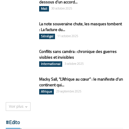
dessous d’un accord...
Mali
30 octobre 2025
La note souveraine chute, les masques tombent
: La facture du...
Sénégal
11 octobre 2025
Conflits sans caméra : chronique des guerres
visibles et invisibles
International
3 octobre 2025
Macky Sall, “L’Afrique au cœur” : le manifeste d’un
continent qui...
Afrique
29 septembre 2025
Voir plus
#Edito