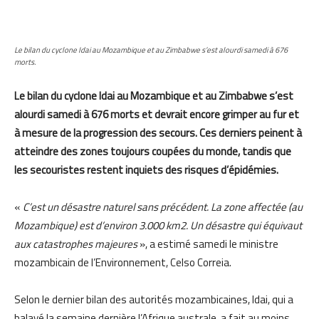
Le bilan du cyclone Idai au Mozambique et au Zimbabwe s’est alourdi samedi à 676
morts.
Le bilan du cyclone Idai au Mozambique et au Zimbabwe s’est
alourdi samedi à 676 morts et devrait encore grimper au fur et
à mesure de la progression des secours. Ces derniers peinent à
atteindre des zones toujours coupées du monde, tandis que
les secouristes restent inquiets des risques d’épidémies.
«
C’est un désastre naturel sans précédent. La zone affectée (au
Mozambique) est d’environ 3.000 km2. Un désastre qui équivaut
aux catastrophes majeures
», a estimé samedi le ministre
mozambicain de l’Environnement, Celso Correia.
Selon le dernier bilan des autorités mozambicaines, Idai, qui a
balayé la semaine dernière l’Afrique australe, a fait au moins