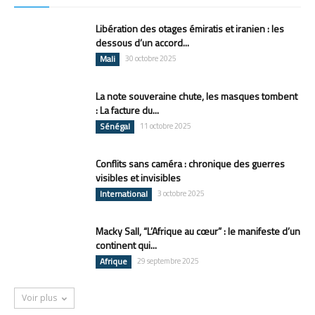
Libération des otages émiratis et iranien : les
dessous d’un accord...
Mali
30 octobre 2025
La note souveraine chute, les masques tombent
: La facture du...
Sénégal
11 octobre 2025
Conflits sans caméra : chronique des guerres
visibles et invisibles
International
3 octobre 2025
Macky Sall, “L’Afrique au cœur” : le manifeste d’un
continent qui...
Afrique
29 septembre 2025
Voir plus