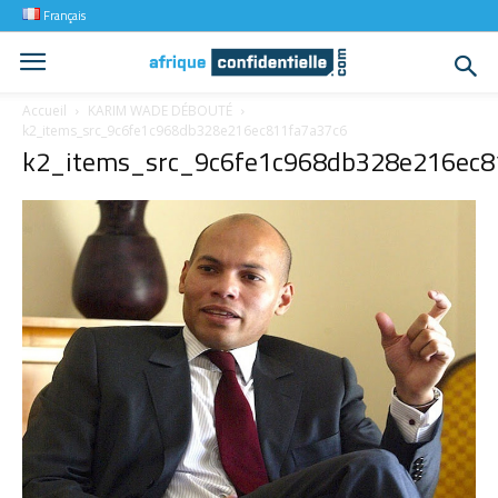
Français
Accueil
KARIM WADE DÉBOUTÉ
k2_items_src_9c6fe1c968db328e216ec811fa7a37c6
k2_items_src_9c6fe1c968db328e216ec8