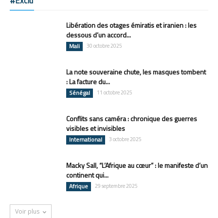
#Exclu
Libération des otages émiratis et iranien : les
dessous d’un accord...
Mali
30 octobre 2025
La note souveraine chute, les masques tombent
: La facture du...
Sénégal
11 octobre 2025
Conflits sans caméra : chronique des guerres
visibles et invisibles
International
3 octobre 2025
Macky Sall, “L’Afrique au cœur” : le manifeste d’un
continent qui...
Afrique
29 septembre 2025
Voir plus