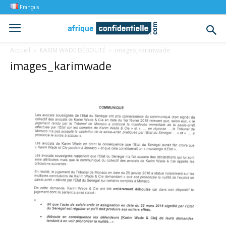
Français
Accueil
KARIM WADE DÉBOUTÉ
images_karimwade
images_karimwade