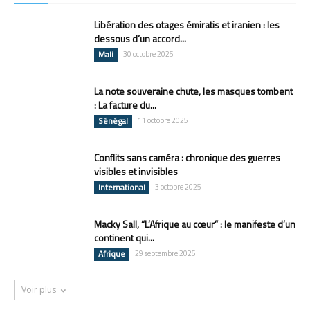
Libération des otages émiratis et iranien : les
dessous d’un accord...
Mali
30 octobre 2025
La note souveraine chute, les masques tombent
: La facture du...
Sénégal
11 octobre 2025
Conflits sans caméra : chronique des guerres
visibles et invisibles
International
3 octobre 2025
Macky Sall, “L’Afrique au cœur” : le manifeste d’un
continent qui...
Afrique
29 septembre 2025
Voir plus