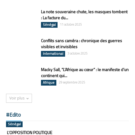
La note souveraine chute, les masques tombent
: La facture du...
Sénégal
11 octobre 2025
Conflits sans caméra : chronique des guerres
visibles et invisibles
International
3 octobre 2025
Macky Sall, “L’Afrique au cœur” : le manifeste d’un
continent qui...
Afrique
29 septembre 2025
Voir plus
#Edito
Sénégal
L’OPPOSITION POLITIQUE