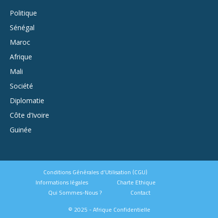
Politique
Sénégal
Maroc
Afrique
Mali
Société
Diplomatie
Côte d’Ivoire
Guinée
Conditions Générales d’Utilisation (CGU)
Informations légales
Charte Ethique
Qui Sommes-Nous ?
Contact
© 2025 - Afrique Confidentielle