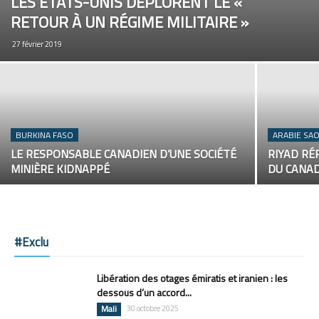
LES ÉTATS-UNIS DÉPLORENT LE «
RETOUR À UN RÉGIME MILITAIRE »
27 février 2019
BURKINA FASO
ARABIE SA
LE RESPONSABLE CANADIEN D’UNE SOCIÉTÉ
RIYAD RÉ
MINIÈRE KIDNAPPÉ
DU CANA
#Exclu
Libération des otages émiratis et iranien : les
dessous d’un accord...
Mali
30 octobre 2025