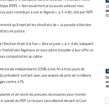
S
tique (PDP). «
Non seulement je lui aurais adressé mes
L’
M
ces pour contribuer à unir le Nigeria
», a-t-il dit, cité par l’AFP.
C
nnoncé qu’il rejetait les résultats de «
la parodie d’élection
ultats en justice.
 l’élection était à la fois «
libre et juste
», a-t-il dit, balayant
intérêt des Nigérians et nous allons travailler à leur offrir un
r ses compatriotes au calme.
lectorale indépendante (CENI) a mis fin à trois jours de
S
 du président sortant avec une avance de près de 4 millions
De
rages contre 41%.
ar
dé
lainte et de réunir les preuves nécessaires pour monter
rte-parole du PDP. Le recours sera déposé devant la Cour