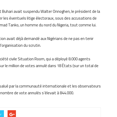
t Buhari avait suspendu Walter Onnoghen, le président de la
er les éventuels litige électoraux, sous des accusations de
mmad Tanko, un homme du nord du Nigeria, tout comme lui.
ition avait déjà demandé aux Nigérians de ne pas en tenir
organisation du scrutin.
ociété civile Situation Room, qui a déployé 8.000 agents
ur le million de votes annulé dans 18 États (sur un total de
t salué par la communauté internationale et les observateurs
 nombre de vote annulés s’élevait à 844.000.
er