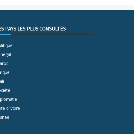
ES PAYS LES PLUS CONSULTÉS
litique
énégal
aroc
rique
li
ciété
iplomatie
te d’Ivoire
uinée