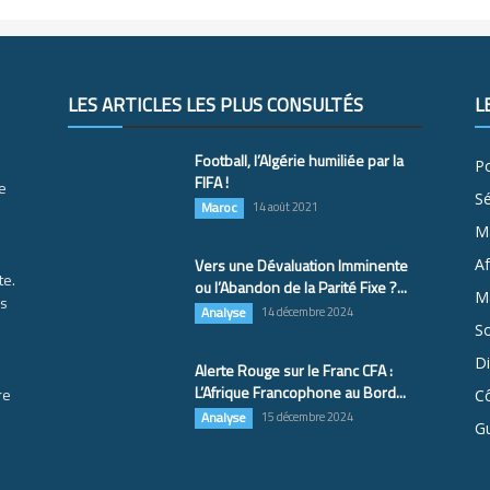
LES ARTICLES LES PLUS CONSULTÉS
L
Football, l’Algérie humiliée par la
Po
FIFA !
e
S
Maroc
14 août 2021
M
Vers une Dévaluation Imminente
Af
te.
ou l’Abandon de la Parité Fixe ?...
Ma
es
Analyse
14 décembre 2024
So
D
Alerte Rouge sur le Franc CFA :
L’Afrique Francophone au Bord...
re
Cô
Analyse
15 décembre 2024
G