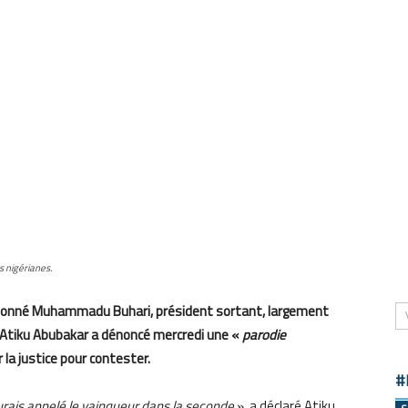
 nigérianes.
nt donné Muhammadu Buhari, président sortant, largement
 Atiku Abubakar a dénoncé mercredi une «
parodie
r la justice pour contester.
#
’aurais appelé le vainqueur dans la seconde
», a déclaré Atiku