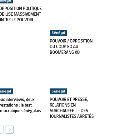
énégal
OPPOSITION POLITIQUE
OBILISE MASSIVEMENT
ONTRE LE POUVOIR
Sénégal
POUVOIR / OPPOSITION :
DU COUP KO AU
BOOMERANG KO
énégal
Sénégal
ux interviews, deux
POUVOIR ET PRESSE,
restations : le test
RELATIONS EN
mocratique sénégalais
SURCHAUFFE — DES
JOURNALISTES ARRÊTÉS