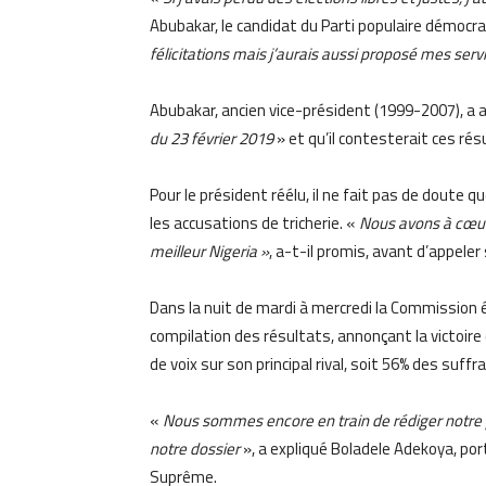
Abubakar, le candidat du Parti populaire démocra
félicitations mais j’aurais aussi proposé mes servi
Abubakar, ancien vice-président (1999-2007), a a
du 23 février 2019
» et qu’il contesterait ces rés
Pour le président réélu, il ne fait pas de doute que
les accusations de tricherie. «
Nous avons à cœur l’
meilleur Nigeria »
, a-t-il promis, avant d’appele
Dans la nuit de mardi à mercredi la Commission é
compilation des résultats, annonçant la victoire
de voix sur son principal rival, soit 56% des suff
«
Nous sommes encore en train de rédiger notre p
notre dossier
», a expliqué Boladele Adekoya, po
Suprême.