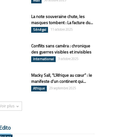
Mali
30 octobre 2025
La note souveraine chute, les
masques tombent : La facture du...
Sénégal
11 octobre 2025
Conflits sans caméra : chronique
des guerres visibles et invisibles
International
3 octobre 2025
Macky Sall, “L’Afrique au cœur” : le
manifeste d’un continent qui...
Afrique
29 septembre 2025
Voir plus
Edito