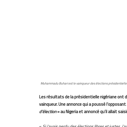
Muhammadu Buhari est le vainqueur des élections présidentielles
Les résultats de la présidentielle nigériane o
vainqueur. Une annonce qui a poussé l’opposant
d’élection
» au Nigeria et annoncé qu’il allait saisi
«
Si j’avais perdu des élections libres et justes, j