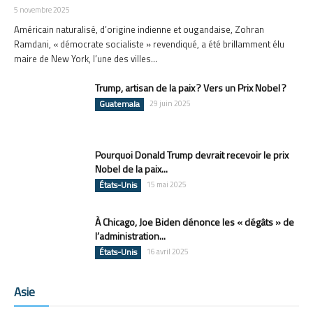
5 novembre 2025
Américain naturalisé, d’origine indienne et ougandaise, Zohran
Ramdani, « démocrate socialiste » revendiqué, a été brillamment élu
maire de New York, l’une des villes...
Trump, artisan de la paix ? Vers un Prix Nobel ?
Guatemala
29 juin 2025
Pourquoi Donald Trump devrait recevoir le prix
Nobel de la paix...
États-Unis
15 mai 2025
À Chicago, Joe Biden dénonce les « dégâts » de
l’administration...
États-Unis
16 avril 2025
Asie