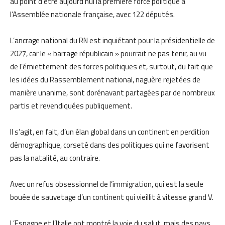
au point d’être aujourd’hui la première force politique à
l’Assemblée nationale française, avec 122 députés.
L’ancrage national du RN est inquiétant pour la présidentielle de
2027, car le « barrage républicain » pourrait ne pas tenir, au vu
de l’émiettement des forces politiques et, surtout, du fait que
les idées du Rassemblement national, naguère rejetées de
manière unanime, sont dorénavant partagées par de nombreux
partis et revendiquées publiquement.
Il s’agit, en fait, d’un élan global dans un continent en perdition
démographique, corseté dans des politiques qui ne favorisent
pas la natalité, au contraire.
Avec un refus obsessionnel de l’immigration, qui est la seule
bouée de sauvetage d’un continent qui vieillit à vitesse grand V.
L’Espagne et l’Italie ont montré la voie du salut, mais des pays