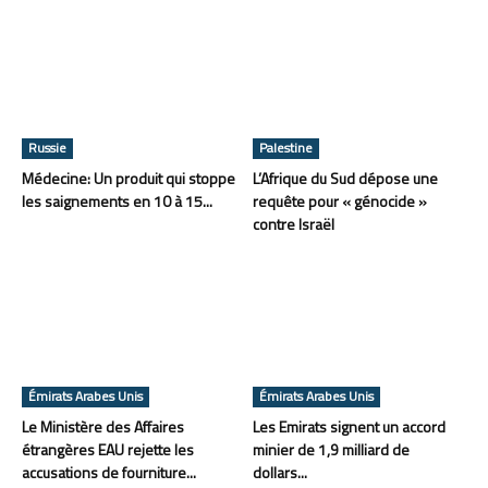
Russie
Palestine
Médecine: Un produit qui stoppe
L’Afrique du Sud dépose une
les saignements en 10 à 15...
requête pour « génocide »
contre Israël
Émirats Arabes Unis
Émirats Arabes Unis
Le Ministère des Affaires
Les Emirats signent un accord
étrangères EAU rejette les
minier de 1,9 milliard de
accusations de fourniture...
dollars...