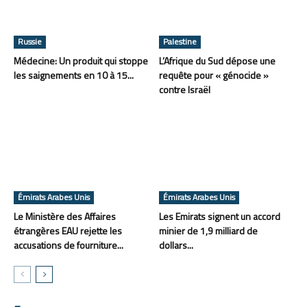
Russie
Palestine
Médecine: Un produit qui stoppe
L’Afrique du Sud dépose une
les saignements en 10 à 15...
requête pour « génocide »
contre Israël
Émirats Arabes Unis
Émirats Arabes Unis
Le Ministère des Affaires
Les Emirats signent un accord
étrangères EAU rejette les
minier de 1,9 milliard de
accusations de fourniture...
dollars...