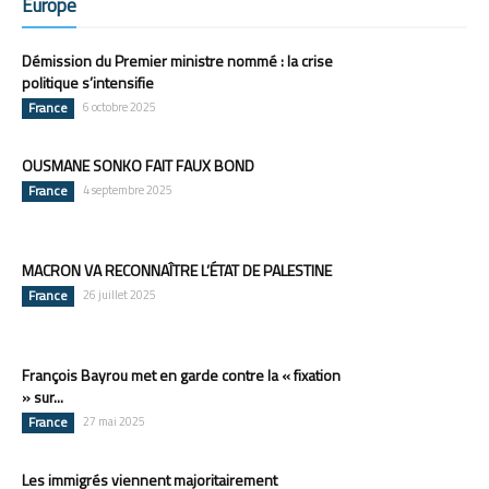
Europe
Démission du Premier ministre nommé : la crise
politique s’intensifie
France
6 octobre 2025
OUSMANE SONKO FAIT FAUX BOND
France
4 septembre 2025
MACRON VA RECONNAÎTRE L’ÉTAT DE PALESTINE
France
26 juillet 2025
François Bayrou met en garde contre la « fixation
» sur...
France
27 mai 2025
Les immigrés viennent majoritairement