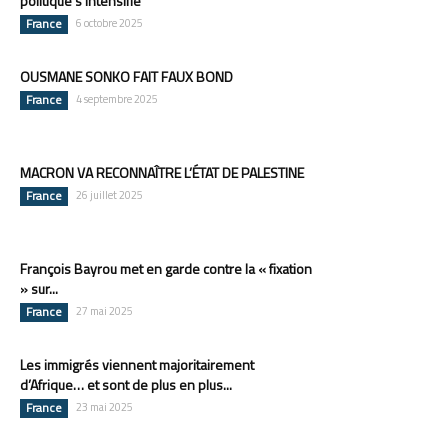
politique s’intensifie
France
6 octobre 2025
OUSMANE SONKO FAIT FAUX BOND
France
4 septembre 2025
MACRON VA RECONNAÎTRE L’ÉTAT DE PALESTINE
France
26 juillet 2025
François Bayrou met en garde contre la « fixation
» sur...
France
27 mai 2025
Les immigrés viennent majoritairement
d’Afrique… et sont de plus en plus...
France
23 mai 2025