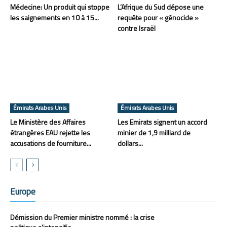
Médecine: Un produit qui stoppe
L’Afrique du Sud dépose une
les saignements en 10 à 15...
requête pour « génocide »
contre Israël
Émirats Arabes Unis
Émirats Arabes Unis
Le Ministère des Affaires
Les Emirats signent un accord
étrangères EAU rejette les
minier de 1,9 milliard de
accusations de fourniture...
dollars...
Europe
Démission du Premier ministre nommé : la crise