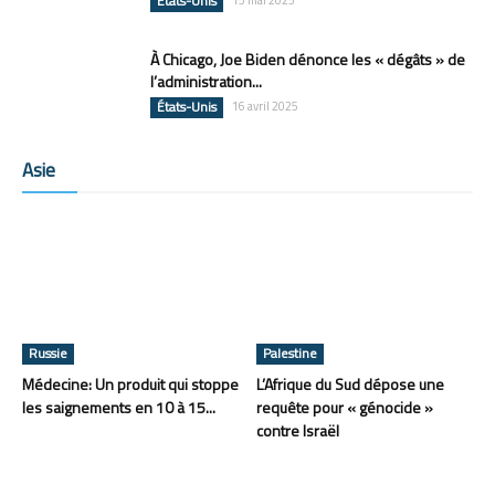
États-Unis
À Chicago, Joe Biden dénonce les « dégâts » de
l’administration...
États-Unis
16 avril 2025
Asie
Russie
Palestine
Médecine: Un produit qui stoppe
L’Afrique du Sud dépose une
les saignements en 10 à 15...
requête pour « génocide »
contre Israël